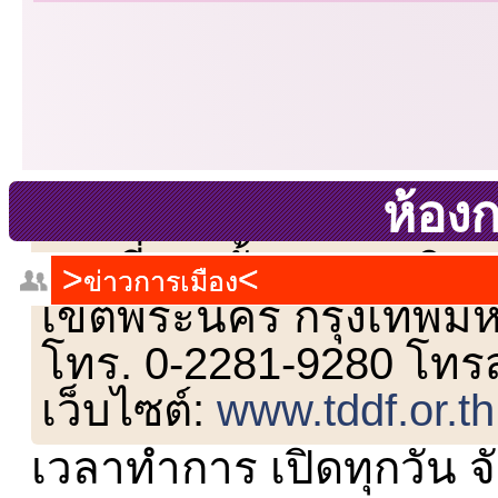
ห้อง
เลขที่ 23 ชั้น 2 ถนนวิ
ข่าวการเมือง
เขตพระนคร กรุงเทพม
โทร. 0-2281-9280 โทร
เว็บไซต์:
www.tddf.or.th
เวลาทำการ เปิดทุกวัน จั