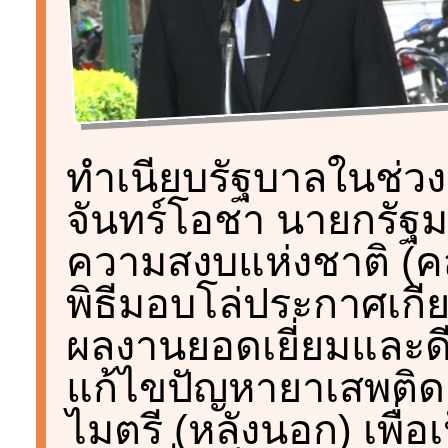
ทำเนียบรัฐบาลในช่วงเช
จันทร์โอชา นายกรัฐ
ความสงบแห่งชาติ (ค
พิธีมอบโล่ประกาศเกีย
ผลงานยอดเยี่ยมและด
แก้ไขปัญหายาเสพติด 
ไมตรี (หลังนอก) เพื่อ