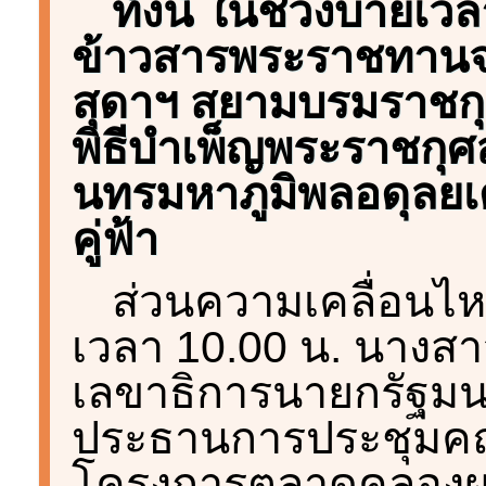
ทั้งนี้ ในช่วงบ่ายเว
ข้าวสารพระราชทานจ
สุดาฯ สยามบรมราชกุม
พิธีบำเพ็ญพระราชกุ
นทรมหาภูมิพลอดุลยเด
คู่ฟ้า
ส่วนความเคลื่อนไหวอ
เวลา 10.00 น. นางสาว
เลขาธิการนายกรัฐมนต
ประธานการประชุมค
โครงการตลาดคลองผดุง