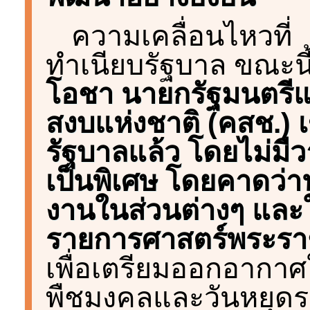
ความเคลื่อนไหวที่
ทำเนียบรัฐบาล ขณะนี
โอชา นายกรัฐมนตรี
สงบแห่งชาติ (คสช.) เข
รัฐบาลแล้ว โดยไม่ม
เป็นพิเศษ โดยคาดว่
งานในส่วนต่างๆ และ
รายการศาสตร์พระราชา
เพื่อเตรียมออกอากาศในว
พืชมงคลและวันหยุด