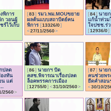
ุงพิการ
รมว.พม.MOUขยาย
นายก
83
84
ก วอนผู้
ผลต้นแบบสถาปัตย์คน
แก้น้ำท่วม
ร์ไว้เก็บ
พิการ
ใจปชช.ร่
13326/0
12936/0
27/11/2560
กปลด
นายกฯ ปัด
นายก
86
87
ืองทัน
คสช.พิจารณาเรื่องปลด
คนช่วยพร
น แต่
ล็อคพรรคการเมือง
ยึดคำสอน
..
12755/0
31/10/2560
30/10/25
1/2560