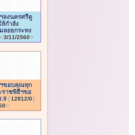
ฯลงนครศรีดู
ให้กำลัง
วมลอยกระทง
3/11/2560
ฯขอบคุณทุก
ะราชพิธีฯขอ
ร.9
12812/0
60