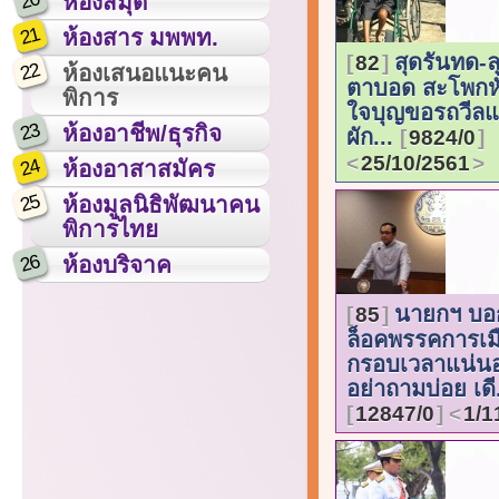
20
ห้องสมุด
21
ห้องสาร มพพท.
สุดรันทด-ล
82
22
ห้องเสนอแนะคน
ตาบอด สะโพกหั
พิการ
ใจบุญขอรถวีลแช
23
ห้องอาชีพ/ธุรกิจ
ผัก...
9824/0
25/10/2561
24
ห้องอาสาสมัคร
25
ห้องมูลนิธิพัฒนาคน
พิการไทย
26
ห้องบริจาค
นายกฯ บอ
85
ล็อคพรรคการเม
กรอบเวลาแน่นอ
อย่าถามบ่อย เดี.
12847/0
1/1