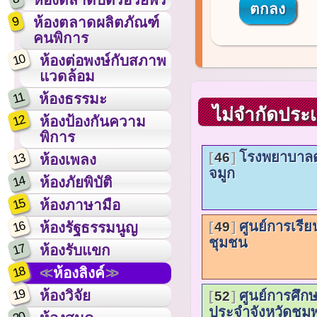
9
ห้องตลาดผลิตภัณฑ์
คนพิการ
10
ห้องต่อพงษ์กับสภาพ
แวดล้อม
11
ห้องธรรมะ
ไม่จำกัดประ
12
ห้องป้องกันความ
พิการ
โรงพยาบาลต
13
46
ห้องเพลง
จมูก
14
ห้องภัยพิบัติ
15
ห้องภาษามือ
16
ศูนย์การเรียน
ห้องรัฐธรรมนูญ
49
ชุมชน
17
ห้องรับแขก
18
ห้องลิงค์
19
ห้องวิจัย
ศูนย์การศึก
52
ประจำจังหวัดชุม