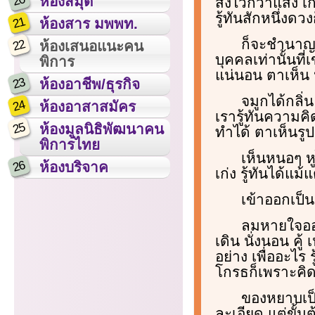
20
ห้องสมุด
สิงไวกว่าแสง เก
รู้ทันสักหนึ่งดวง
21
ห้องสาร มพพท.
ก็จะชำนาญต
22
ห้องเสนอแนะคน
บุคคลเท่านั้นที
พิการ
แน่นอน ตาเห็น ห
23
ห้องอาชีพ/ธุรกิจ
จมูกได้กลิ่
24
ห้องอาสาสมัคร
เรารู้ทันความคิ
25
ห้องมูลนิธิพัฒนาคน
ทำได้ ตาเห็นรู
พิการไทย
เห็นหนอๆ ห
26
ห้องบริจาค
เก่ง รู้ทันได้แ
เข้าออกเป็
ลมหายใจออก
เดิน นั่งนอน คู้
อย่าง เพื่ออะไร
โกรธก็เพราะคิด 
ของหยาบเป็น
ละเอียด แต่ขั้น