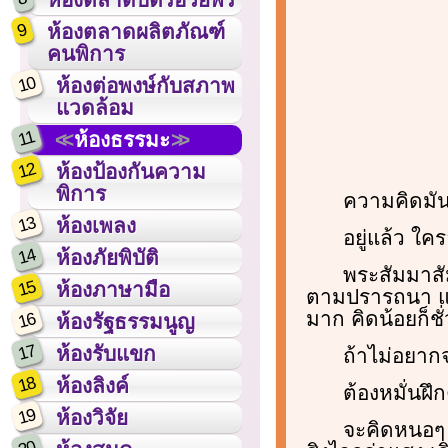
9
ห้องตลาดผลิตภัณฑ์
คนพิการ
10
ห้องต่อพงษ์กับสภาพ
แวดล้อม
11
ห้องธรรมะ
12
ห้องป้องกันความ
พิการ
ความคิดมัน
13
ห้องเพลง
อยู่แล้ว ใคร
14
ห้องภัยพิบัติ
พระสัมมาสัม
15
ห้องภาษามือ
ตามปรารถนา แต่อ
มาก คิดน้อยก็ชั
16
ห้องรัฐธรรมนูญ
17
ห้องรับแขก
ถ้าไม่อยาก
18
ห้องลิงค์
ต้องหมั่นฝึ
19
ห้องวิจัย
จะคิดหนอๆ 