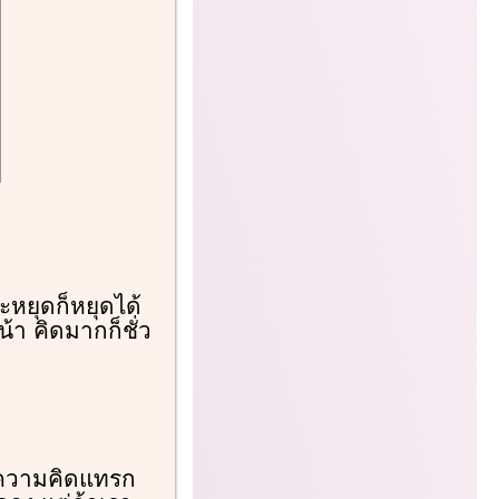
ะหยุดก็หยุดได้
้า คิดมากก็ชั่ว
ห้ความคิดแทรก