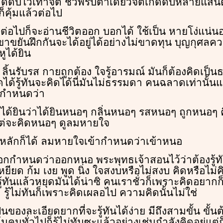
ิดดับไวเท่าจิต ชั่วพริบตาเดียวจิตเกิดดับหลายแสน
ก็คุ้มแล้วต่อไป
่อไปก็จะอ่านชีวิตออก บอกได้ ใช้เป็น หายโง่แน่นอ
่เขาขยันฝึกกันจะได้อยู่ได้อย่างไม่ขาดทุน บุญกุศลคว
ูได้ยิน
น ลิ้นรับรส กายถูกต้อง ใจรู้อารมณ์ มันก็ต้องคิดเป็
ดได้รู้ทันจะคิดได้นี่มันไม่ธรรมดา คนฉลาดเท่านั้
ปกำหนดว่า
ูได้ยินว่าได้ยินหนอๆ กลิ่นหนอๆ รสหนอๆ ถูกหนอๆ
ม้แต่จะคิดหนอๆ ดูลมหายใจ
นหลักก็ได้ ลมหายใจเข้ากำหนดว่าเข้าหนอ
กำหนดว่าออกหนอ พระพุทธเจ้าสอนไว้ว่าต้องรู้ทัน
 เหยียด ก้ม เงย พูด นิ่ง ใจสงบหรือไม่สงบ คิดหรือไม่คิ
 รู้ทันแล้วหยุดมันได้น่าซิ คนเราชั่วก็เพราะคิดอยาก
รู้ไม่ทันก็เพราะคิดเผลอไป ความคิดนั้นไม่ใช่
ของละเอียดยากที่จะรู้ทันได้ง่าย มีถึงสามขั้น ขั้นต้
ต้นคนทั่วไปก็รู้ไม่ทันซะแล้วอย่างเช่นกำลังคิดอยู่แต