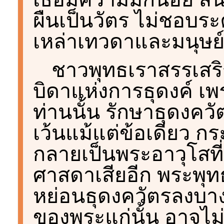
ผืนเป็นวัตร ไม่ชอบระค
เหล่าเทวดาและมนุษย์
ชาวพุทธเราสรรเสร
บิดาแห่งการธุดงค์ 
ท่านนั้น รักษาธุดงควั
เว้นแม้แต่ข้อเดียว กระท
กลายเป็นพระอาวุโสที
ศาสดาเสียอีก พระพุท
หย่อนธุดงควัตรลงบาง
ของพระแก่นั้น อาจไม่