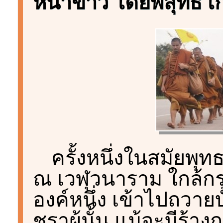
หน้าข่าว โดยพิสุทธิ์ เ
ครั้งหนึ่งในสมัยพุท
ณ เวฬุวนาราม ใกล้กรุ
องค์หนึ่ง เข้าไปถวายบ
ชราผู้นั้น แม้จะมีร้า