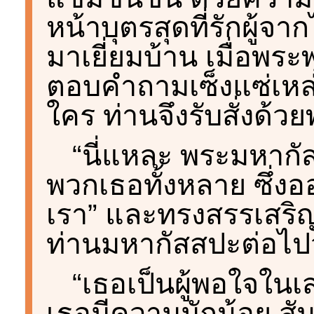
หน้าบุตรสุดที่รักผู้
มาเยี่ยมบ้าน เมื่อพระ
ตอบคำถามเซ็งแซ่เหล่านั
ใคร ท่านจึงรับสั่งด้ว
“นี่แหละ พระมหากัส
พวกเธอทั้งหลาย ซึ่
เรา” และทรงสรรเสริญ
ท่านมหากัสสปะต่อไปว่
“เธอเป็นผู้พอใจในเ
เธอมีความมักน้อย สัน