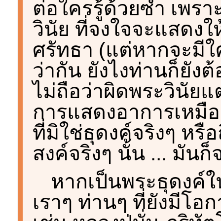
ต่อใครรู้ด้วยซ้ำ เพร
วินัย ที่จงใจจะแสดงให
ศรัทธา (แต่หากจะมีใค
ว่ากัน ยังไงท่านก็ยัง
ไม่ถือว่าผิดพระวินัย
การแสดงอาการเหมือนว
ที่มิใช่ธุดงค์จริงๆ ห
สงค์จริงๆ นั้น ... มัน
หากเป็นพระธุดงค์ในยุ
เราๆ ท่านๆ ที่ยังมีโอกา