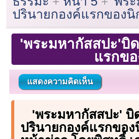
ธรรมะ
หน้า 5
'พระ
ปรินายกองค์แรกของนิ
'พระมหากัสสปะ'บิด
แรกของ
แสดงความคิดเห็น
'พระมหากัสสปะ' บิ
ปรินายกองค์แรกของนิ