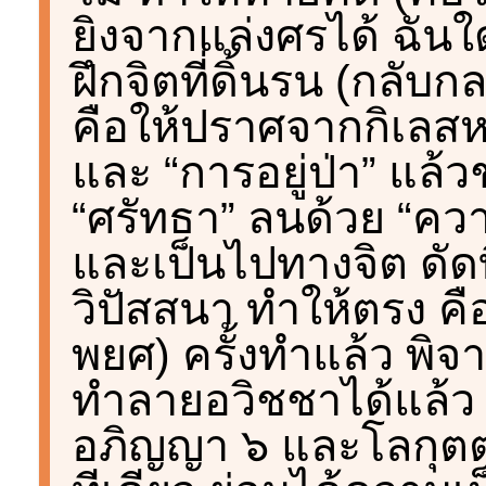
ยิงจากแล่งศรได้ ฉันใด,
ฝึกจิตที่ดิ้นรน (กลับ
คือให้ปราศจากกิเลสห
และ “การอยู่ป่า” แล้
“ศรัทธา” ลนด้วย “คว
และเป็นไปทางจิต ดัดท
วิปัสสนา ทำให้ตรง คือ 
พยศ) ครั้งทำแล้ว พิ
ทำลายอวิชชาได้แล้ว ท
อภิญญา ๖ และโลกุตตร