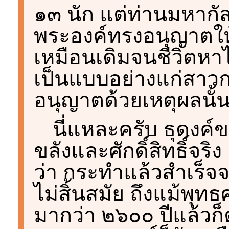
๑๓ นัก แต่ท่านมหากัส
พระองค์ทรงอนุญาตให้
เหมือนเดิมจนชีวิตหาไ
เป็นแบบอย่างแก่สาวกร
อนุญาตด้วยเหตุผลนั้
นี่แหละครับ ธุดงค์ข
ขลังและศักดิ์สิทธิ์จริ
ว่า กระทำแล้วสำเร็จจ
ไม่สิ้นสมัย ถึงแม้พุ
มากว่า ๒๖๐๐ ปีแล้วก