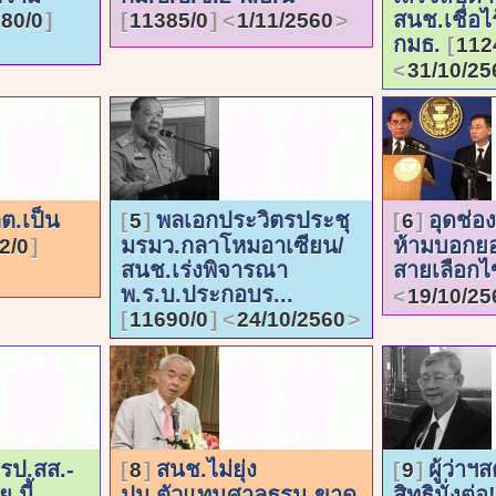
สนช.เชื่อไ
80/0
11385/0
1/11/2560
กมธ.
112
31/10/25
กต.เป็น
พลเอกประวิตรประชุ
อุดช่อง
5
6
มรมว.กลาโหมอาเซียน/
ห้ามบอกยอ
2/0
สนช.เร่งพิจารณา
สายเลือกไ
พ.ร.บ.ประกอบร...
19/10/25
11690/0
24/10/2560
พรป.สส.-
สนช.ไม่ยุ่ง
ผู้ว่า
8
9
.นี้
ปม.ตัวแทนศาลธรน.ขาด
สิทธินั่งต่อ