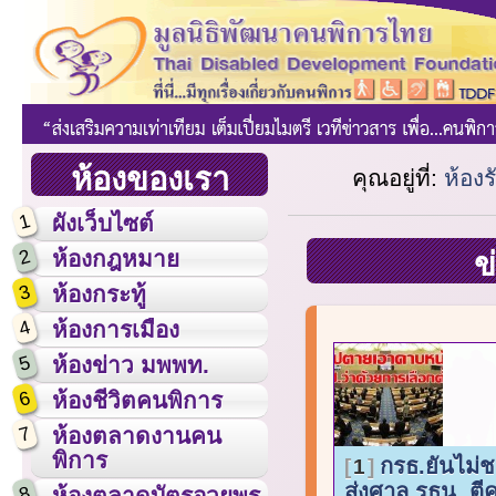
ห้องของเรา
คุณอยู่ที่:
ห้อง
1
ผังเว็บไซต์
2
ห้องกฎหมาย
ข
3
ห้องกระทู้
4
ห้องการเมือง
5
ห้องข่าว มพพท.
6
ห้องชีวิตคนพิการ
7
ห้องตลาดงานคน
พิการ
กรธ.ยันไม่ชง 
1
ส่งศาล รธน. ตี
8
ห้องตลาดบัตรอวยพร