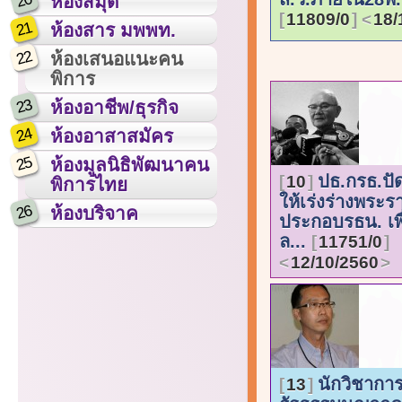
20
ห้องสมุด
11809/0
18/
21
ห้องสาร มพพท.
22
ห้องเสนอแนะคน
พิการ
23
ห้องอาชีพ/ธุรกิจ
24
ห้องอาสาสมัคร
25
ห้องมูลนิธิพัฒนาคน
ปธ.กรธ.ปั
10
พิการไทย
ให้เร่งร่างพระร
26
ห้องบริจาค
ประกอบรธน. เพื
ล...
11751/0
12/10/2560
นักวิชาการ
13