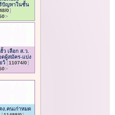
ร้ปัญหาในชั้น
48/0
60
ฮั้ว เลือก ส.ว.
ดผู้สมัคร-แบ่ง
ขว้
11074/0
60
ฯสตง.คนเก่าหมด
!
11488/0