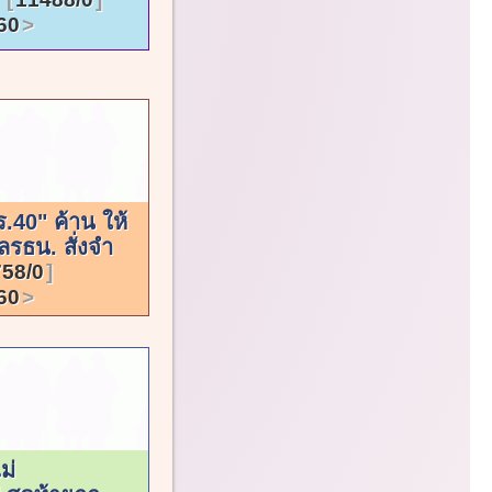
60
ร.40" ค้าน ให้
รธน. สั่งจำ
58/0
60
ม่