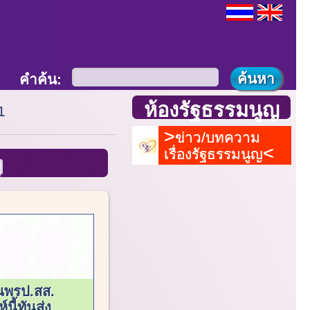
คำค้น:
ห้องรัฐธรรมนูญ
1
ข่าว/บทความ
เรื่องรัฐธรรมนูญ
นพรป.สส.
์นี้ทันส่ง