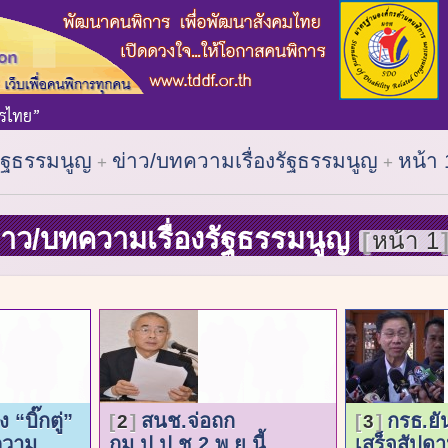
รัฐธรรมนูญ
ข่าว/บทความเรื่องรัฐธรรมนูญ
หน้า 
่าว/บทความเรื่องรัฐธรรมนูญ
หน้า 1
“บิ๊กตู่”
สนช.จ่อถก
กรธ.ยั
2
3
ความ
กม.ป.ป.ช.2 พ.ย.นี้
เสร็จสัปดาห