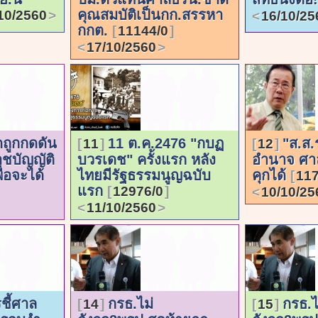
คุณสมบัติเป็นกก.สรรหา
10/2560
16/10/25
กกต.
11144/0
17/10/2560
ดถูกกดดัน
11 ต.ค.2476 "กบฏ
"ส.ส.
11
12
าชบัญญัติ
บวรเดช" ครั้งแรก หลัง
อำนาจ ศาล
่อจะได้
ไทยมีรัฐธรรมนูญฉบับ
คุกได้
117
แรก
12976/0
10/10/25
11/10/2560
ชี้ศาล
กรธ.ไม่
กรธ.ไ
14
15