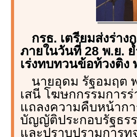
กรธ. เตรียมส่งร่าง
ภายในวันที่ 28 พ.ย. ย
เร่งทบทวนข้อท้วงติง 
นายอุดม รัฐอมฤต พ
เสนี โฆษกกรรมการร่า
แถลงความคืบหน้ากา
บัญญัติประกอบรัฐธรร
และปราบปรามการทุจ