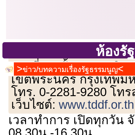
ห้องร
เลขที่ 23 ชั้น 2 ถนนวิ
ข่าว/บทความเรื่องรัฐธรรมนูญ
เขตพระนคร กรุงเทพม
โทร. 0-2281-9280 โทร
เว็บไซต์:
www.tddf.or.th
เวลาทำการ เปิดทุกวัน จั
08.30น.-16.30น.