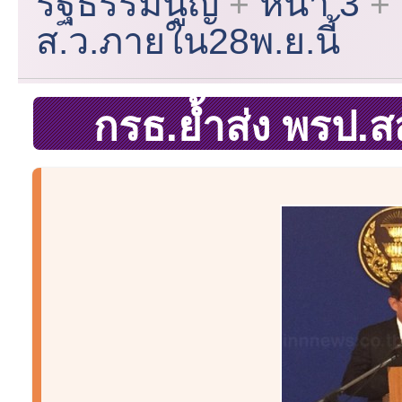
รัฐธรรมนูญ
หน้า 3
ส.ว.ภายใน28พ.ย.นี้
กรธ.ย้ำส่ง พรป.ส