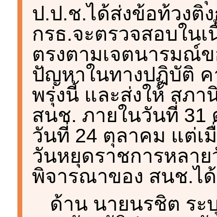
ป.ป.ช.ได้ส่งข้อท้วงติง
กรธ.จะตรวจสอบในเนื้
ตรงตามเจตนารมณ์ของ
ปัญหาในทางปฏิบัติ คา
พรุ่งนี้ และส่งให้ สภา
สนช. ภายในวันที่ 31 ต
วันที่ 24 ตุลาคม แต่เ
วันหยุดราชการหลายว
พิจารณาของ สนช.ได้
ด้าน นายนรชิต ระบ