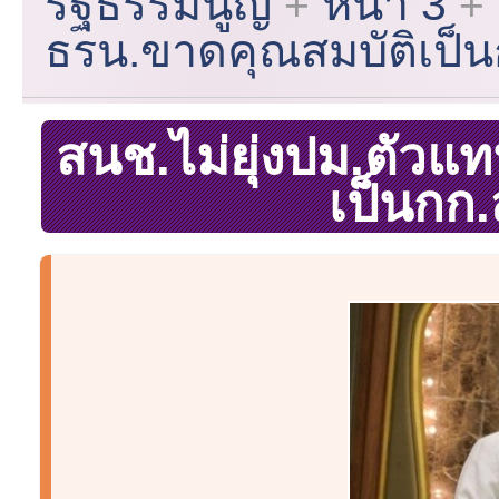
รัฐธรรมนูญ
หน้า 3
ธรน.ขาดคุณสมบัติเป็
สนช.ไม่ยุ่งปม.ตัว
เป็นกก