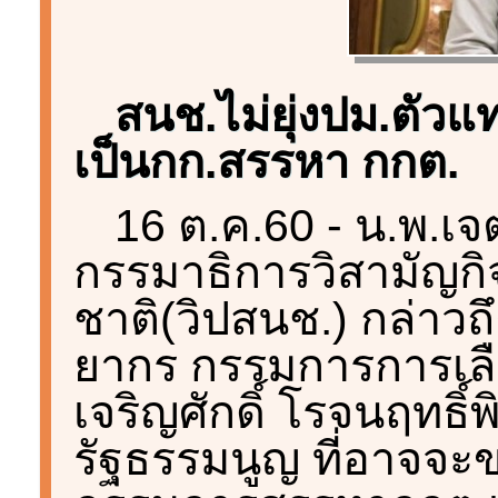
สนช.ไม่ยุ่งปม.ตัว
เป็นกก.สรรหา กกต.
16 ต.ค.60 - น.พ.เ
กรรมาธิการวิสามัญกิ
ชาติ(วิปสนช.) กล่าวถึ
ยากร กรรมการการเลือ
เจริญศักดิ์ โรจนฤทธิ
รัฐธรรมนูญ ที่อาจจะ