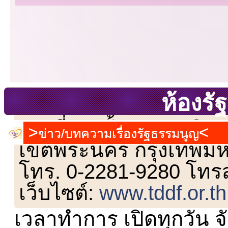
ห้องร
เลขที่ 23 ชั้น 2 ถนนวิ
ข่าว/บทความเรื่องรัฐธรรมนูญ
เขตพระนคร กรุงเทพม
โทร. 0-2281-9280 โทร
เว็บไซต์:
www.tddf.or.th
เวลาทำการ เปิดทุกวัน จั