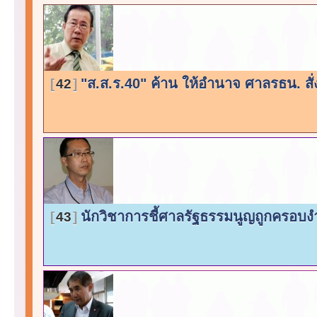
"ส.ส.ร.40" ค้าน ให้อำนาจ ศาลรธน. สั่
42
นักวิชาการชี้ศาลรัฐธรรมนูญถูกครอบงำ
43