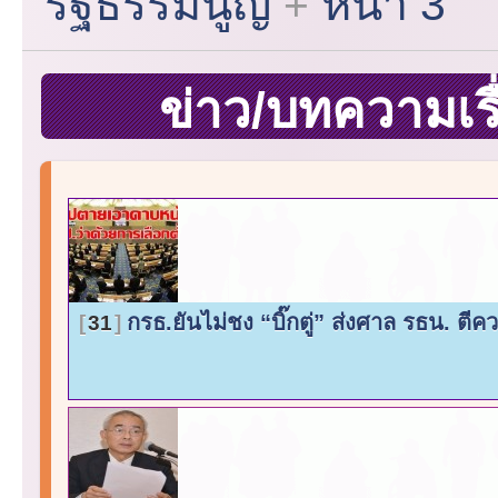
รัฐธรรมนูญ
หน้า 3
ข่าว/บทความเร
กรธ.ยันไม่ชง “บิ๊กตู่” ส่งศาล รธน. ตี
31