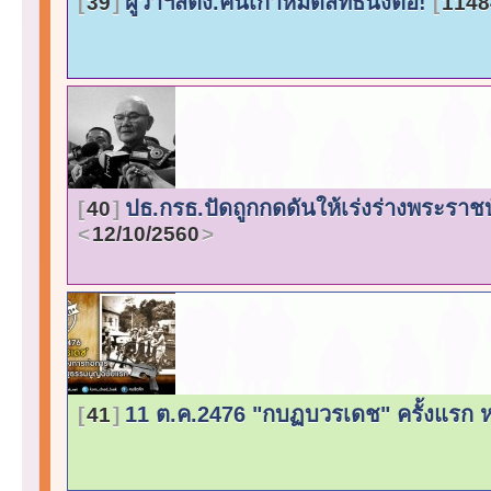
ผู้ว่าฯสตง.คนเก่าหมดสิทธินั่งต่อ!
39
1148
ปธ.กรธ.ปัดถูกกดดันให้เร่งร่างพระราช
40
12/10/2560
11 ต.ค.2476 "กบฏบวรเดช" ครั้งแรก 
41