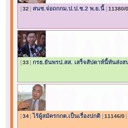
สนช.จ่อถกกม.ป.ป.ช.2 พ.ย.นี้
32
11380/
กรธ.ยันพรป.สส. เสร็จสัปดาห์นี้ทันส่งส
33
ไร้ผู้สมัครกกต.เป็นเรื่องปกติ
34
11146/0