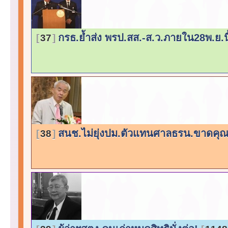
กรธ.ย้ำส่ง พรป.สส.-ส.ว.ภายใน28พ.ย.น
37
สนช.ไม่ยุ่งปม.ตัวแทนศาลธรน.ขาดคุณ
38