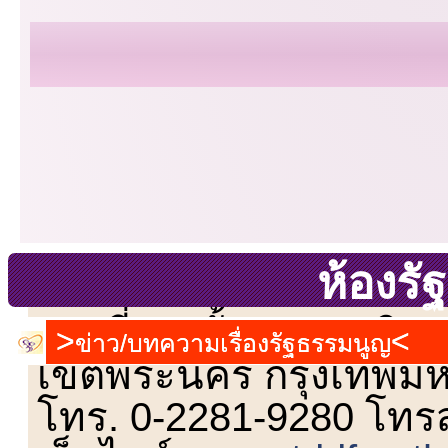
ห้องร
เลขที่ 23 ชั้น 2 ถนนวิ
ข่าว/บทความเรื่องรัฐธรรมนูญ
เขตพระนคร กรุงเทพม
โทร. 0-2281-9280 โทร