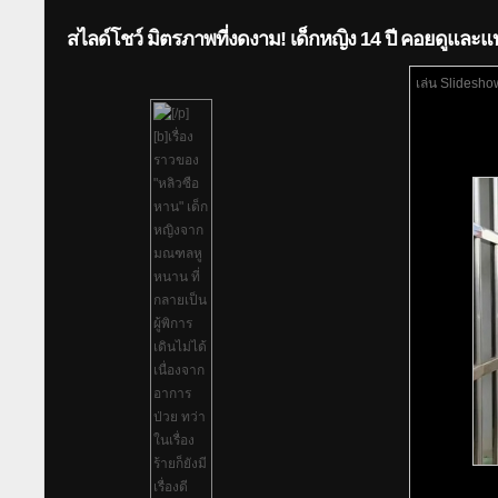
สไลด์โชว์ มิตรภาพที่งดงาม! เด็กหญิง 14 ปี คอยดูและแบก
เล่น Slidesho