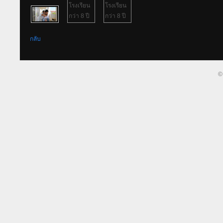
กลับ
©