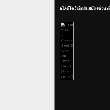
สไลด์โชว์ เปิดรับสมัครด่วน ต