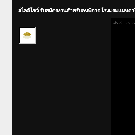
สไลด์โชว์ รับสมัครงานสำหรับคนพิการ โรงแรมแมนดาริ
เล่น Slidesho