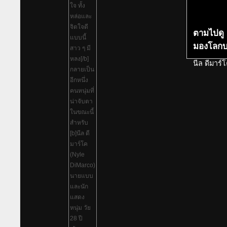
ตามไปดู 
มองโลก
นีล ดีมาร์