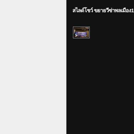
สไลด์โชว์ ขยายวีซ่าพลเมื