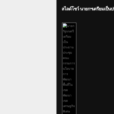
สไลด์โชว์ นายกฯเตรียมเป็น