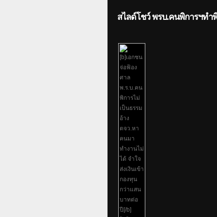
สไลด์โชว์ พรบ.คนพิการฯทำพิ