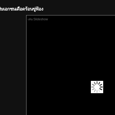
ษเอกชนเดือดร้อนขู่ฟ้อง
เล่น Slideshow