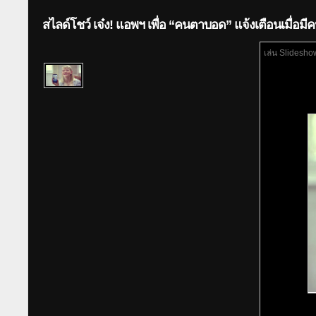
สไลด์โชว์ เจ๋ง! แอพฯ เพื่อ “คนตาบอด” แจ้งเตือนเมื่อมีคน
เล่น Slidesho