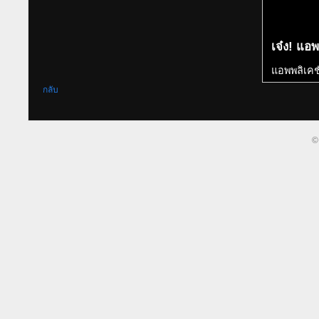
เจ๋ง! แอพ
แอพพลิเคช
กลับ
©