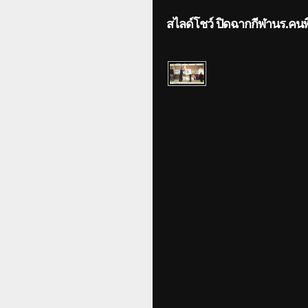
สไลด์โชว์ ปิดฉากกีฬานร.คนพิก