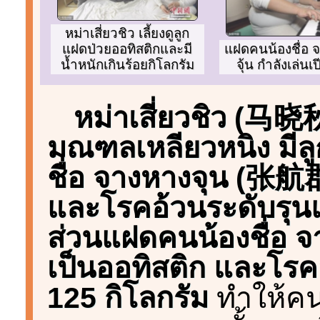
หม่าเสี่ยวชิว เลี้ยงดูลูก
แฝดคนน้องชื่อ 
แฝดป่วยออทิสติกและมี
จุ้น กำลังเล่น
น้ำหนักเกินร้อยกิโลกรัม
หม่าเสี่ยวชิว (马晓
มณฑลเหลียวหนิง มี
ชื่อ จางหางจุน (张航郡
และโรคอ้วนระดับรุนแ
ส่วนแฝดคนน้องชื่อ 
เป็นออทิสติก และโรค
125 กิโลกรัม
ทำให้คน