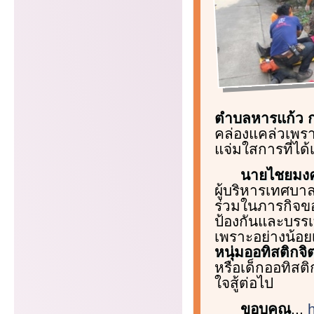
ตำบลหารแก้ว กล
คล่องแคล่วเพรา
แจ่มใสการที่ได้เ
นายไชยมงค
ผู้บริหารเทศบาล
ร่วมในภารกิจข
ป้องกันและบร
เพราะอย่างน้อย
หนุ่มออทิสติกจิ
หรือเด็กออทิสติ
ใจสู้ต่อไป
ขอบคุณ
...