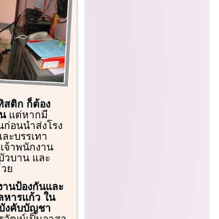
ิสติก ก็ต้อง
็น
แต่หากมี
้นก่อนนำส่งโรง
นและบรรเทา
เจ้าพนักงาน
บัวบาน และ
้วย
ักงานป้องกันและ
หารแก้ว ใน
้บังคับบัญชา
วัฒน์เป็นอาสา