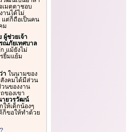
ิตใจเมตตาชอบ
ิงานได้ไม่
 แต่ก็ถือเป็นคน
งคม
ู้ช่วยเจ้า
ารณภัยเทศบาล
 แม้ยังไม่
ยิ้มแย้ม
ว่า
ในนามของ
สังคมได้มีส่วน
ส่วนของงาน
รถของเขา
นายวรวัฒน์
ให้เด็กน้องๆ
ด้ก็ขอให้ทำด้วย
x?