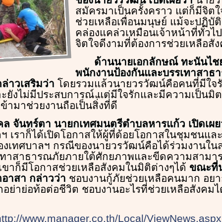
สมัครมาเป็นครั้งคราว แต่ก็มีจ
ช่วยเหลือเพื่อนมนุษย์ แม้จะปฏิบัต
คล่องแคล่วเหมือนเจ้าหน้าที่ทั่วไป
จิตใจดีงามที่ต้องการช่วยเหลือสั
ด้านนายเอกลักษณ์ ทะนันไชย ผ
พนักงานป้องกันและบรรเทาสาธ
่าวเสริมว่า
โดยรวมแล้วนายวรวัฒน์คือคนที่มีใจรัก
ะยังไม่มีประสบการณ์ แต่มีใจรักและมีความเป็นมิตร
ข้ามาช่วยงานถือเป็นสิ่้งที่ดี
ล จันทร์ตา นายกเทศมนตรีตำบลหารแก้ว เปิดเผย
ฯ เราก็ได้เปิดโอกาสให้ผู้ที่ด้อยโอกาสในชุมชนและ
องเทศบาลฯ กรณีของนายวรวัฒน์คือได้ร่วมงานใน
รเทาสาธารณภัยภายใต้ศักยภาพและขีดความสามา
เขาก็มีโอกาสช่วยเหลือสังคมในมิติต่างๆได้
ขณะที่
ตอาสา กล่าวว่า
ชอบงานกู้ภัยช่วยเหลือคนมาก อยาก
กอย่าย่อท้อต่อชีวิต ชอบงานอะไรที่ช่วยเหลือสังคมไ
http://www.manager.co.th/Local/ViewNews.asp