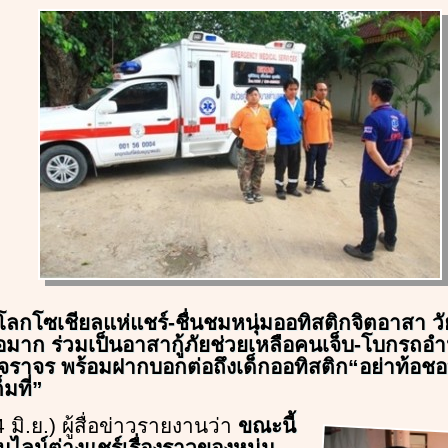
โลกโซเชียลแห่แชร์-ชื่นชมหนุ่มออทิสติกจิตอาสา วั
่อมาก ร่วมเป็นอาสากู้ภัยช่วยเหลือคนเจ็บ-โบกรถ
ราจร พร้อมฝากบอกต่อถึงเด็กออทิสติก“อย่าท้อช
มที่”
24 มิ.ย.) ผู้สื่อข่าวรายงานว่า
ขณะนี้
ไลน์ต่างแชร์เรื่องราวของหนุ่ม