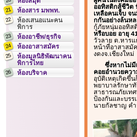
20
ห้องสมุด
ออทิสติกสู้ชีวิต
21
ห้องสาร มพพท.
เหลือคนเจ็บ จน
22
กกันอย่างล้นห
ห้องเสนอแนะคน
กู้ภัยหนุ่มออทิส
พิการ
หรือบอย อายุ 41
23
ห้องอาชีพ/ธุรกิจ
วัวลาย ต.หารแก้
24
ห้องอาสาสมัคร
หน้าที่อาสาสมั
งดงจ.เชียงใหม่
25
ห้องมูลนิธิพัฒนาคน
พิการไทย
ซึ่งหากไม่มี
คอยอำนวยความส
26
ห้องบริจาค
อุบัติเหตุเกิดข
พยาบาลรักษาทัน
สาธารณภัยเทศบ
ป้องกันและบรร
นายกัลชาญ คำจัง