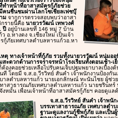
 ที่ทำหน้าที่อาสาสมัครกู้ภัยช่วย
มีคนชื่นชมผ่านโลกโซเชียลเฟซบุ๊
ลาม
จากการตรวจสอบพบว่าอาสา
ติกรายนี้คือ
นายวรวัฒน์ เทพวงศ์
 ปี
อยู่บ้านเลขที่ 146 หมู่ 7 บ้าน
ว อ.หางดง จ.เชียงใหม่ เป็นเจ้า
ครกู้ภัยเทศบาลตำบลหารแก้วอ.หา
เหตุ ทางเจ้าหน้าที่กู้ภัย รวมทั้งนายวรวัฒน์ หนุ่มออท
ะดวกด้านการจราจรหน้าโรงเรียนทั้งตอนเช้า-เย
ึ้นก็ต้องคอยช่วยเหลือไปรับคนเจ็บปฐมพยาบาลเบื้องต
ที โดยมี จ.ส.อ.วีรวิทย์ สันคำ เจ้าพนักงานป้องกั
าลตำบลหารแก้ว นายเอกลักษณ์ ทะนันไชย ผู้ช่วย
เทาสาธารณภัยเทศบาลตำบลหารแก้ว นายชรินทร์ 
หมั้น เพื่อนเจ้าหน้าที่อาสาสมัครกู้ภัยฯ คอยดูแลด
จ.ส.อ.วีรวิทย์ สันคำ เจ้าพน
บรรเทาสาธารณภัย เทศบาลตำบล
ฐานะดูแลงานกู้ชีพกู้ภัย และเป็นผู
ของนายวรวัฒน์ เปิดเผยว่า
นายวร