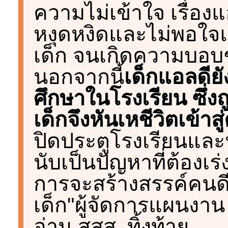
ความไม่เข้าใจ เรื่อ
หงุดหงิดและไม่พอใจแ
เด็ก จนเกิดความบอบช
นอกจากนี้
เด็กแอลดี
ศึกษาในโรงเรียน ซึ่งถ
เด็กจึงหันเหชีวิตเข้าส
ปิดประตูโรงเรียนและปล
นับเป็นปัญหาที่ต้องเร่
การจะสร้างสรรค์คนดีนั้
เด็ก"ผู้จัดการแผนงา
อ่าน สสส. ทิ้งท้าย