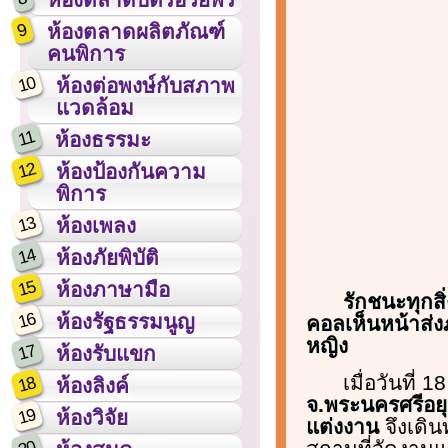
9
ห้องตลาดผลิตภัณฑ์
คนพิการ
10
ห้องต่อพงษ์กับสภาพ
แวดล้อม
11
ห้องธรรมะ
12
ห้องป้องกันความ
พิการ
13
ห้องเพลง
14
ห้องภัยพิบัติ
15
ห้องภาษามือ
รักชนะทุกสิ
16
ห้องรัฐธรรมนูญ
คอลเห็นหน้าส่ง
หญิง
17
ห้องรับแขก
เมื่อวันที่ 1
18
ห้องลิงค์
จ.พระนครศรีอยุ
19
ห้องวิจัย
แต่งงาน
จึงเดิน