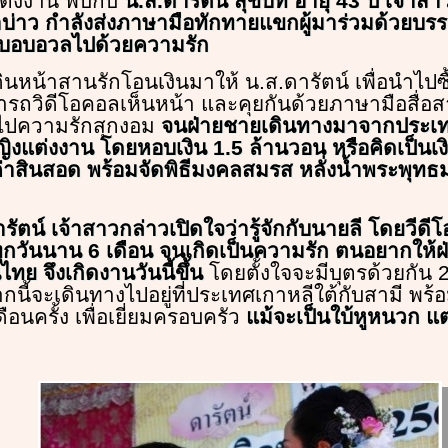
แต่งงาน พบกับ
น.ส.ดารัตน์ สุขีบท อายุ 43 ปี เจ้าส
เจ้าบ่าว กำลังส่งภาษามือทักทายแขกผู้มาร่วมด้วยบร
ตลบอบอวลไปด้วยความรัก
ินหน้าสานรักโอนเงินมาให้ น.ส.ดารัตน์ เพื่อนำไปซื
มารถวิดีโอคอลเห็นหน้า และคุยกันด้วยภาษามือสื่อส
ไปความรักสุกงอม
จนฝ่ายชายเดินทางมาจากประเท
ญิงแต่งงาน โดยหอบเงิน 1.5 ล้านวอน หรือคิดเป็น
าสินสอด พร้อมจัดพิธีมงคลสมรส หลั่งน้ำพระพุทธมน
รัตน์ เจ้าสาวกล่าวเปิดใจว่ารู้จักกับนายลี โดยวีด
ุกวันนาน 6 เดือน จนเกิดเป็นความรัก ตนอยากให้ฝ
ย จึงเกิดงานวันนี้ขึ้น
โดยตั้งใจจะมีบุตรด้วยกัน 
ากนี้จะเดินทางไปอยู่ที่ประเทศเกาหลีใต้กับสามี พร
อนครั้ง เพื่อเยี่ยมครอบครัว
แม้จะเป็นใบ้หูหนวก แต