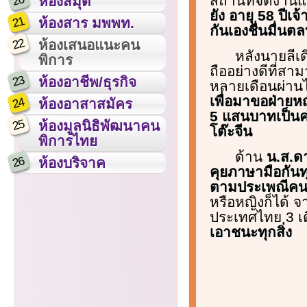
20
สถานที่จัดงาน
ห้องสมุด
ยัง อายุ 58 ปี
21
ห้องสาร มพพท.
กันเองชื่นมื่น
22
ห้องเสนอแนะคน
หลังนายลีเด
พิการ
ถืออย่างดีที่สา
23
ห้องอาชีพ/ธุรกิจ
หลายเดือนผ่าน
เพื่อมาขอฝ่ายห
24
ห้องอาสาสมัคร
5 แสนบาทเป็นค่
25
ห้องมูลนิธิพัฒนาคน
โต๊ะจีน
พิการไทย
ด้าน
น.ส.ดา
26
ห้องบริจาค
คุยภาษามือกันท
ตามประเพณีคนไท
หรือหญิงก็ได้ จ
ประเทศไทย 3 เดื
เอาชนะทุกสิ่ง