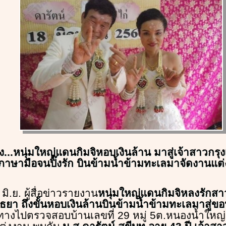
่ง...หนุ่มใหญ่แดนกิมจิหอบเงินล้าน มาสู่เจ้าสาวกรุงเ
ภาษามือจนปิ๊งรัก บินข้ามน้ำข้ามทะเลมาจัดงานแต่ง
8 มิ.ย. ผู้สื่อข่าวรายงาน
หนุ่มใหญ่แดนกิมจิหลงรักสา
ธยา ถึงขั้นหอบเงินล้านบินข้ามน้ำข้ามทะเลมาสู่ข
ทางไปตรวจสอบบ้านเลขที่ 29 หมู่ 5ต.หนองน้ำใหญ่ อ.