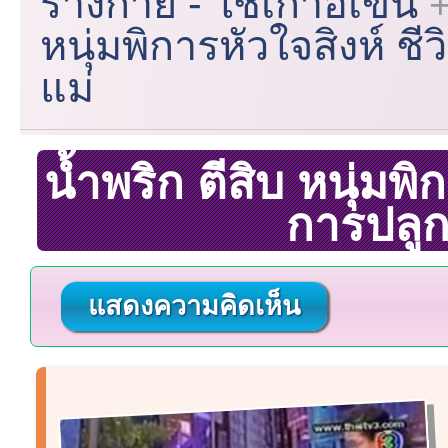
ร่างกาย - ใช้เก้าอี้เข็น
หนุ่มพิการหัวใจสิงห์ ช
แม่
น้ำพริก ตีสิบ หนุ่มพิ
การปลูก
แสดงความคิดเห็น