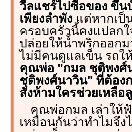
วีลแชร์ไปซื้อของ ขึ้
เพียงลำพัง
แต่หากเป็นคน
ครอบครัวนี้คงแปลกใจ
ปล่อยให้น้ำพริกออ
ไม่มีคนดูแลเข็น รถให้
คุณพ่อ "กมล ชุติพงศ์
ชุติพงศ์นาวิน" ที่ต้อง
สั่งห้ามใครช่วยเหลือ
คุณพ่อกมล เล่าให้ฟั
เหมือนกันว่าทำไมจึงไ