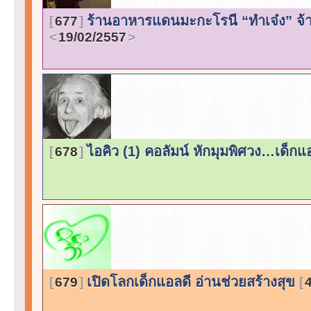
ร้านอาหารแดนมะกะโรนี “ทำเจ๋ง” จ้าง
677
19/02/2557
ไอคิว (1) คอลัมน์ หักมุมพิศวง…เด็กแอ
678
เปิดโลกเด็กแอลดี อ่านช่วยสร้างสุข
679