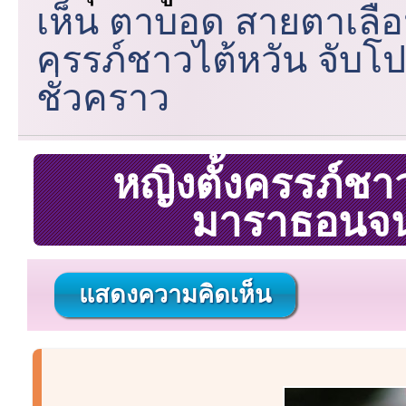
เห็น ตาบอด สายตาเลื
ครรภ์ชาวไต้หวัน จั
ชั่วคราว
หญิงตั้งครรภ์ชา
มาราธอนจน
แสดงความคิดเห็น