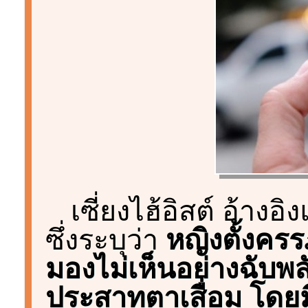
เซี่ยงไฮ้อิสต์ อ้างอ
ซึ่งระบุว่า
หญิงตั้งครร
มองไม่เห็นอย่างฉับพลั
ประสาทตาเสื่อม โดยม