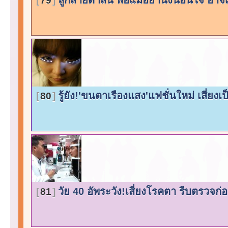
79
รู้ยัง!'ขนตาเรืองแสง'แฟชั่นใหม่ เสี่ยงเ
80
วัย 40 อัพระวัง!เสี่ยงโรคตา รีบตรวจ
81