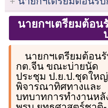
นายกฯเตรียมต้อนรับก
นายกฯเตรียมต้อนรั
นายกฯเตรียมต้อนร
กต.จีน ขณะบ่ายนัด
ประชุม ป.ย.ป.ชุดใหญ่
พิจารณาทิศทางและ
บทบาทการทำงานหลัง
พรบ.ยุทธศาสตร์ชาติ-