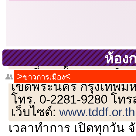
ห้อง
เลขที่ 23 ชั้น 2 ถนนวิ
ข่าวการเมือง
เขตพระนคร กรุงเทพม
โทร. 0-2281-9280 โทร
เว็บไซต์:
www.tddf.or.th
เวลาทำการ เปิดทุกวัน จั