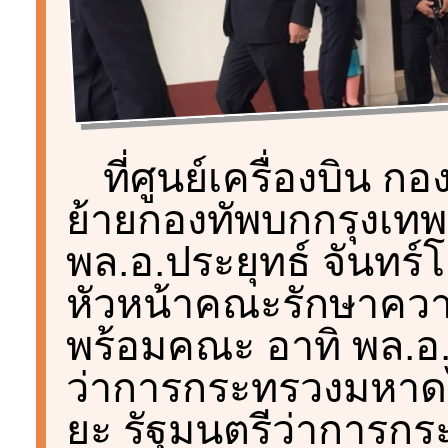
ที่ศูนย์เครื่องบิน ก
ย้ายกองทัพบกกรุงเทพฯ
พล.อ.ประยุทธ์ จันทร
หัวหน้าคณะรักษาควา
พร้อมคณะ อาทิ พล.อ.อ
ว่าการกระทรวงมหาดไท
ยะ รัฐมนตรีว่าการ