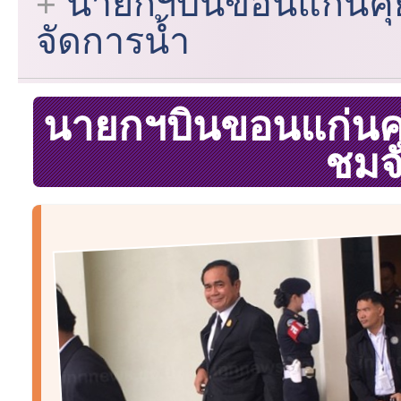
นายกฯบินขอนแก่นค
จัดการน้ำ
นายกฯบินขอนแก่นค
ชมจ