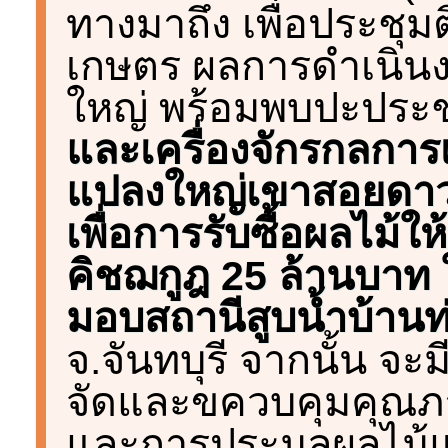
ทางมาถึง เพื่อประชุ
เกษตร ผลการดำเนิน
ใหญ่ พร้อมพบปะประช
และเครื่องจักรกลกา
แปลงใหญ่เขาสอยดาว ม
เพื่อการรับซื้อผลไม
คิชฌกูฎ 25 ล้านบาท 
มอบสถานีสูบน้ำบ้านท
จ.จันทบุรี จากนั้น จ
จัดและขควบคุมคุณภ
และการประมูลผลไม้