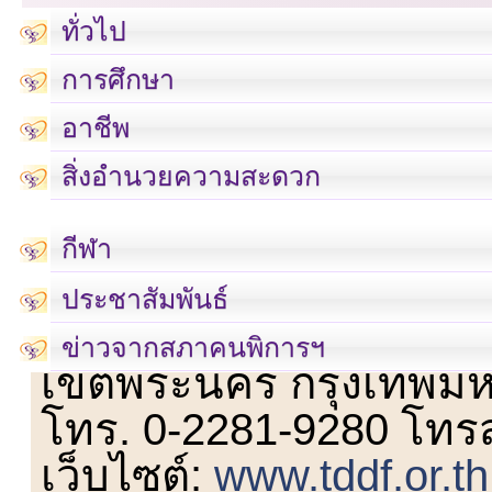
ทั่วไป
การศึกษา
อาชีพ
สิ่งอำนวยความสะดวก
กีฬา
ประชาสัมพันธ์
เลขที่ 23 ชั้น 2 ถนนวิ
ข่าวจากสภาคนพิการฯ
เขตพระนคร กรุงเทพม
โทร. 0-2281-9280 โทร
เว็บไซต์:
www.tddf.or.th