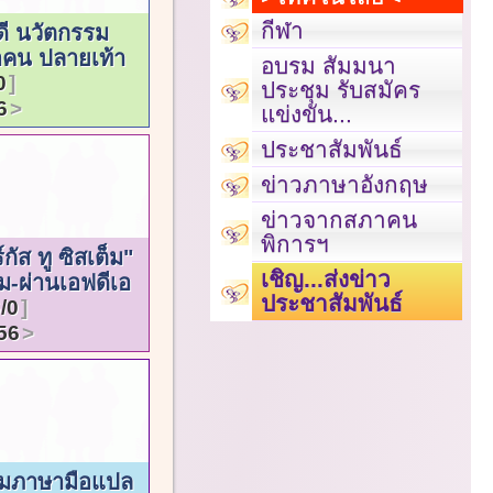
กีฬา
ดี นวัตกรรม
ื่อคน ปลายเท้า
อบรม สัมมนา
0
ประชุม รับสมัคร
6
แข่งขัน...
ประชาสัมพันธ์
ข่าวภาษาอังกฤษ
ข่าวจากสภาคน
พิการฯ
์กัส ทู ซิสเต็ม"
เชิญ...ส่งข่าว
ม-ผ่านเอฟดีเอ
ประชาสัมพันธ์
/0
56
่ามภาษามือแปล