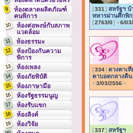
สหรัฐฯ บ
9
331
ห้องตลาดผลิตภัณฑ์
ทหารผ่านศึกพิก
คนพิการ
2763/0
6/03
10
ห้องต่อพงษ์กับสภาพ
แวดล้อม
11
ห้องธรรมะ
12
ห้องป้องกันความ
พิการ
13
ห้องเพลง
ดวงตาเที
334
14
ตาบอดกลางคื
ห้องภัยพิบัติ
3/03/2556
15
ห้องภาษามือ
16
ห้องรัฐธรรมนูญ
17
ห้องรับแขก
18
ห้องลิงค์
19
ห้องวิจัย
สหรัฐฯ
337