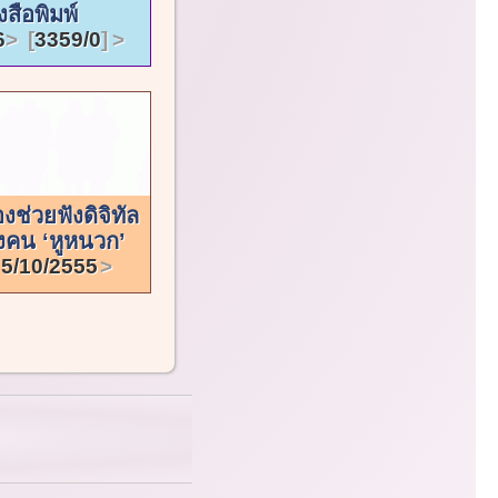
6
3359/0
่องช่วยฟังดิจิทัล
องคน ‘หูหนวก’
5/10/2555