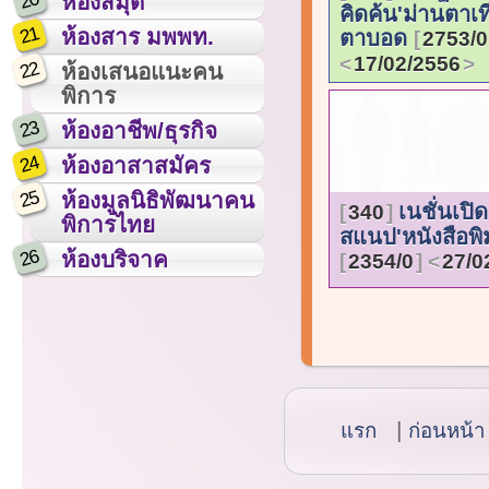
20
ห้องสมุด
คิดค้น'ม่านตาเท
21
ห้องสาร มพพท.
ตาบอด
2753/0
17/02/2556
22
ห้องเสนอแนะคน
พิการ
23
ห้องอาชีพ/ธุรกิจ
24
ห้องอาสาสมัคร
25
ห้องมูลนิธิพัฒนาคน
เนชั่นเปิด
340
พิการไทย
สแนป'หนังสือพิม
26
ห้องบริจาค
2354/0
27/0
แรก
ก่อนหน้า