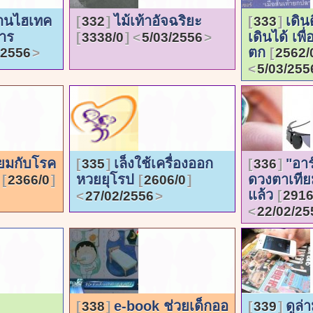
้านไฮเทค
ไม้เท้าอัจฉริยะ
เดิน
332
333
าร
เดินได้ เพ
3338/0
5/03/2556
ตก
/2556
2562/
5/03/255
ยมกับโรค
เล็งใช้เครื่องออก
"อาร
335
336
น
หวยยุโรป
ดวงตาเทีย
2366/0
2606/0
แล้ว
2916
27/02/2556
22/02/25
e-book ช่วยเด็กออ
ดูล
338
339