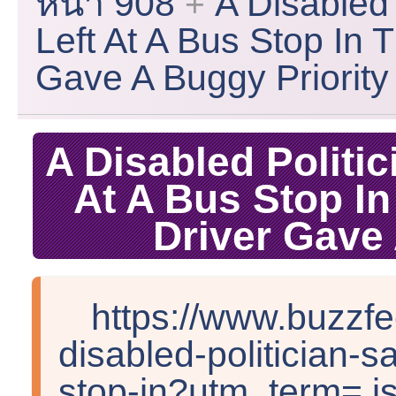
หน้า 908
A Disabled
Left At A Bus Stop In
Gave A Buggy Priority
A Disabled Politi
At A Bus Stop I
Driver Gave 
https://www.buzzfe
disabled-politician-s
stop-in?utm_term=