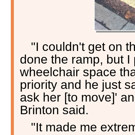
"I couldn't get on 
done the ramp, but I 
wheelchair space tha
priority and he just sai
ask her [to move]' a
Brinton said.
"It made me extre