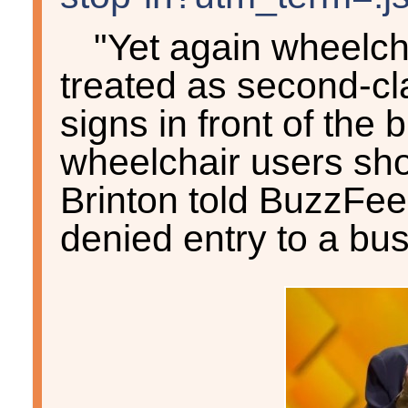
"Yet again wheelch
treated as second-cl
signs in front of the 
wheelchair users shou
Brinton told BuzzFe
denied entry to a bus