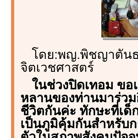
โดย:พญ.พิชญาตันธ
จิตเวชศาสตร์
ในช่วงปิดเทอม ขอ
หลานของท่านมาร่วม
ชีวิตกันค่ะ ทักษะที่เด
เป็นภูมิคุ้มกันสำหรั
ตัวในสภาพสังคมปัจจุบ