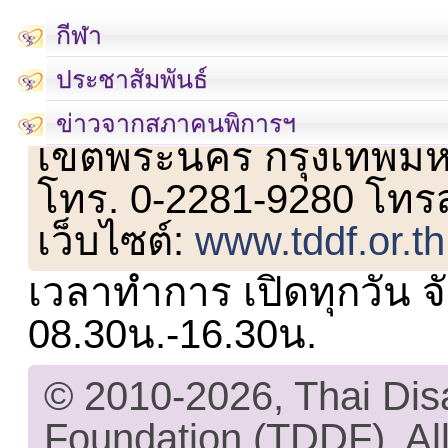
กีฬา
ประชาสัมพันธ์
เลขที่ 23 ชั้น 2 ถนนวิ
ข่าวจากสภาคนพิการฯ
เขตพระนคร กรุงเทพม
โทร. 0-2281-9280 โทร
เว็บไซต์:
www.tddf.or.th
เวลาทำการ เปิดทุกวัน จั
08.30น.-16.30น.
© 2010-2026, Thai Di
Foundation (TDDF). All