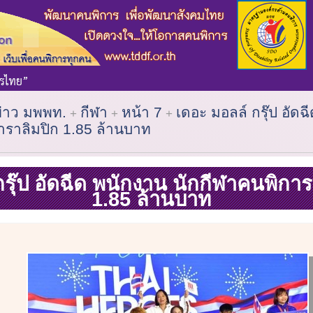
ข่าว มพพท.
กีฬา
หน้า 7
เดอะ มอลล์ กรุ๊ป อัดฉ
าราลิมปิก 1.85 ล้านบาท
รุ๊ป อัดฉีด พนักงาน นักกีฬาคนพิกา
1.85 ล้านบาท