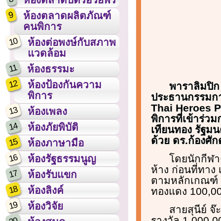
9
ห้องตลาดผลิตภัณฑ์
คนพิการ
10
ห้องต่อพงษ์กับสภาพ
แวดล้อม
11
ห้องธรรมะ
12
ห้องป้องกันความ
พาราลิมปิก 
พิการ
ประธานกรรมการบ
Thai Heroes Pa
13
ห้องเพลง
พิการที่เข้าร่ว
14
ห้องภัยพิบัติ
เทียนทอง รัฐมน
ด้วย ดร.ก้องศั
15
ห้องภาษามือ
16
โดยนักกีฬา
ห้องรัฐธรรมนูญ
ห้าง ก่อนที่ทาง
17
ห้องรับแขก
ตามหลักเกณฑ์ 
18
ห้องลิงค์
ทองแดง 100,0
19
ห้องวิจัย
สายสุนีย์ จ
รางวัล 1,000,00