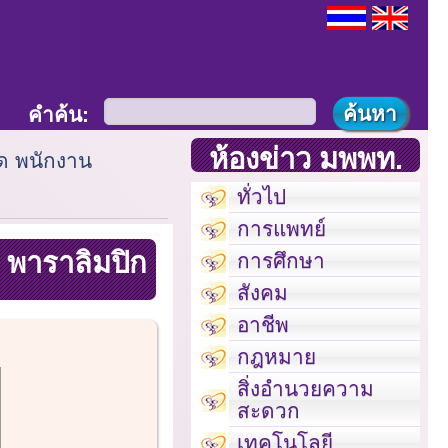
คำค้น:
ห้องข่าว มพพท.
ีด พนักงาน
ทั่วไป
การแพทย์
ร พาราลิมปิก
การศึกษา
สังคม
อาชีพ
กฎหมาย
สิ่งอำนวยความ
สะดวก
เทคโนโลยี