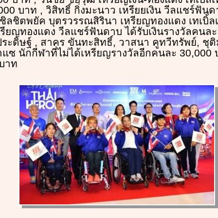
000 บาท , วิสิทธิ์ กิ่งมะนาว เหรียยเงิน วีลแชร์ฟัน
ชิลชิตพยัค บุตรวรรณสิรินา เหรียญทองแดง เทเบิ้ลเ
หรียญทองแดง วีลแชร์ฟันดาบ ได้รับเงินรางวัลคนล
ะดิษฐ์ , สาคร ขันทะสิทธิ์, วาสนา คูทวีทรัพย์, ชุ
าแซ นักกีฬาที่ไม่ได้เหรียญรางวัลอีกคนละ 30,000
 บาท