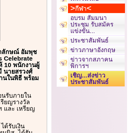
กีฬา
อบรม สัมมนา
ประชุม รับสมัคร
แข่งขัน...
ประชาสัมพันธ์
ข่าวภาษาอังกฤษ
ภลักษณ์ อัมพุช
’s Celebrate
ข่าวจากสภาคน
 10 พนักงานผู้
พิการฯ
มี นายสรวงศ์
เชิญ...ส่งข่าว
านในพิธี พร้อม
ประชาสัมพันธ์
้อนรับภายใน
หรียญรางวัล
ท และ เหรียญ
ด้รับเงิน
นนิส, ได้รับ