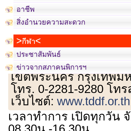
อาชีพ
สิ่งอำนวยความสะดวก
กีฬา
ประชาสัมพันธ์
เลขที่ 23 ชั้น 2 ถนนวิ
ข่าวจากสภาคนพิการฯ
เขตพระนคร กรุงเทพม
โทร. 0-2281-9280 โทร
เว็บไซต์:
www.tddf.or.th
เวลาทำการ เปิดทุกวัน จั
08.30น.-16.30น.