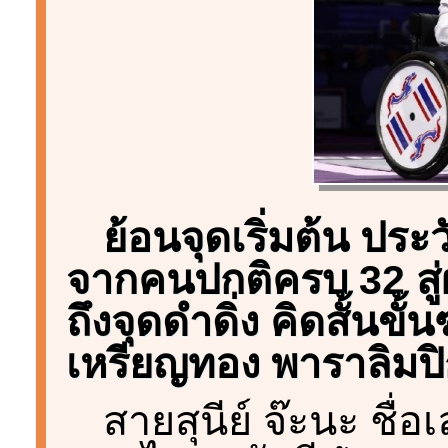
ย้อนจุดเริ่มต้น ประว
จากคนปกติครบ 32 สู่
ถึงจุดดำดิ่ง คิดสั้นขั
เหรียญทอง พาราลิมปิ
สายสุนีย์ จ๊ะนะ ชื่