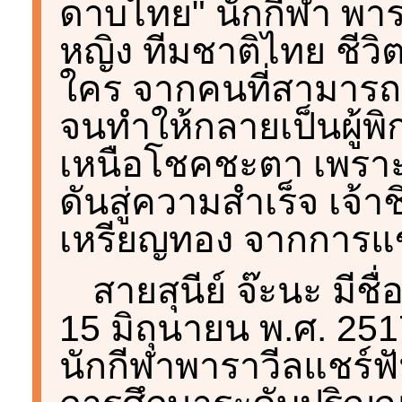
ดาบไทย" นักกีฬา พาร
หญิง ทีมชาติไทย ชีวิ
ใคร จากคนที่สามารถเด
จนทำให้กลายเป็นผู้พิกา
เหนือโชคชะตา เพราะม
ดันสู่ความสำเร็จ เจ้า
เหรียญทอง จากการแข
สายสุนีย์ จ๊ะนะ มีชื่อ
15 มิถุนายน พ.ศ. 2517 
นักกีฬาพาราวีลแชร์ฟ