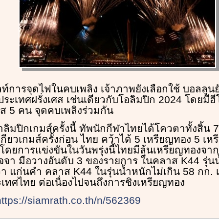
ท์การจุดไฟในคบเพลิง เจ้าภาพยังเลือกใช้ บอลลูนย
ระเทศฝรั่งเศส เช่นเดียวกับโอลิมปิก 2024 โดยมีฮี
ศส 5 คน จุดคบเพลิงร่วมกัน
ิมปิกเกมส์ครั้งนี้ ทัพนักกีฬาไทยได้โควตาทั้งสิ้น
เกียวเกมส์ครั้งก่อน ไทย คว้าได้ 5 เหรียญทอง 5 เห
ดยการแข่งขันในวันพรุ่งนี้ไทยมีลุ้นเหรียญทองจ
จจา มือวางอันดับ 3 ของรายการ ในคลาส K44 รุ่นน้
า แก่นคำ คลาส K44 ในรุ่นน้ำหนักไม่เกิน 58 กก. เ
เทศไทย ต่อเนื่องไปจนถึงการชิงเหรียญทอง
https://siamrath.co.th/n/562369