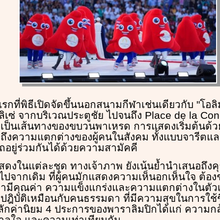
งแรกที่พิธีเปิดจัดขึ้นนอกสนามกีฬาเช่นเดียวกับ "โอล
ลิเซ่ จากบริเวณประตูชัย ไปจนถึง Place de la Con
ด เป็นเส้นทางของขบวนพาเหรด การแสดงเริ่มต้นด้
ดงถึงความแตกต่างของผู้คนในสังคม ทั้งแบบจารีตแล
ถอยู่ร่วมกันได้ด้วยความสามัคคี
งในแต่ละชุด ทางเจ้าภาพ ยังเน้นย้ำนำเสนอถึงคุ
ไปจากเดิม ที่ผู้คนมักแสดงความเห็นอกเห็นใจ ต้องช่
ามีคุณค่า ความแข็งแกร่งและความแตกต่างในตัวเอ
ฎิบัติเหมือนกับคนธรรมดา ที่มีความสุขในการใช้ชี
หลักค่านิยม 4 ประการของพาราลิมปิกได้แก่ ความ
นดาลใจ และความเท่าเทียมกัน