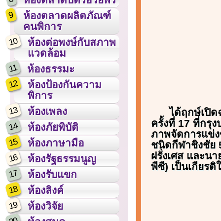
9
ห้องตลาดผลิตภัณฑ์
คนพิการ
10
ห้องต่อพงษ์กับสภาพ
แวดล้อม
11
ห้องธรรมะ
12
ห้องป้องกันความ
พิการ
13
ห้องเพลง
ได้ฤกษ์เปิ
ครั้งที่ 17 ที่ก
14
ห้องภัยพิบัติ
ภาพจัดการแข่งข
15
ห้องภาษามือ
ชนิดกีฬาชิงชัย
ฝรั่งเศส และน
16
ห้องรัฐธรรมนูญ
พีซี) เป็นเกียรต
17
ห้องรับแขก
18
ห้องลิงค์
19
ห้องวิจัย