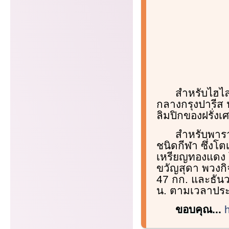
สำหรับไฮไล
กลางกรุงปารีส ป
ลิมปิกของฝรั่งเ
สำหรับพาราล
ชนิดกีฬา ซึ่งโต
เหรียญทองแดง โ
ขวัญสุดา พวงกิ
47 กก. และธันว
น. ตามเวลาประ
ขอบคุณ...