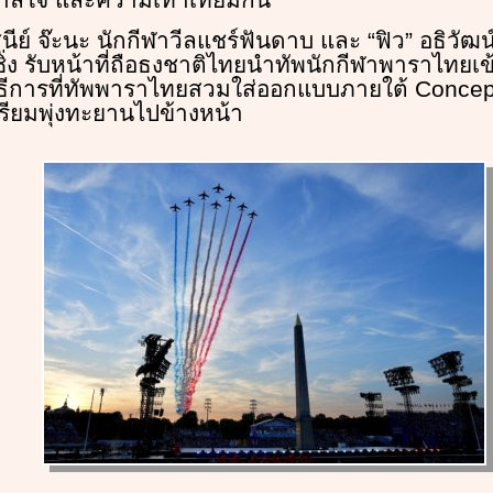
นีย์ จ๊ะนะ นักกีฬาวีลแชร์ฟันดาบ และ “ฟิว” อธิวัฒน
ิ่ง รับหน้าที่ถือธงชาติไทยนำทัพนักกีฬาพาราไทยเข้า
ดพิธีการที่ทัพพาราไทยสวมใส่ออกแบบภายใต้ Concep
ตรียมพุ่งทะยานไปข้างหน้า