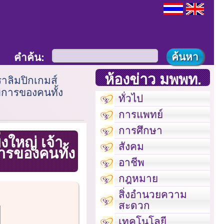
คำค้น:
ห้องข่าว มพพท.
าราลิมปิกเกมส์
พิการของคนทั้ง
ทั่วไป
การแพทย์
การศึกษา
่งใหญ่ เจ้า
สังคม
การของคนทั้ง
อาชีพ
กฎหมาย
สิ่งอำนวยความ
สะดวก
เทคโนโลยี