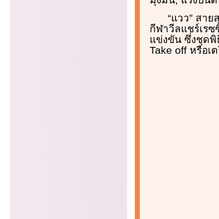
“แวว” สายสุ
กีฬาวีลแชร์เรซซ
แข่งขัน ซึ่งชุ
Take off หรือเ