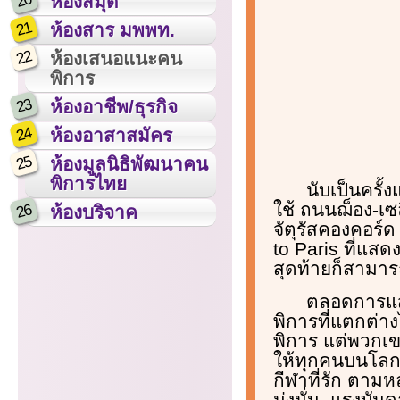
20
ห้องสมุด
21
ห้องสาร มพพท.
22
ห้องเสนอแนะคน
พิการ
23
ห้องอาชีพ/ธุรกิจ
24
ห้องอาสาสมัคร
25
ห้องมูลนิธิพัฒนาคน
พิการไทย
นับเป็นครั้
ใช้ ถนนฌ็อง-เซ
26
ห้องบริจาค
จัตุรัสคองคอร์
to Paris ที่แส
สุดท้ายก็สามาร
ตลอดการแสด
พิการที่แตกต่าง
พิการ แต่พวกเข
ให้ทุกคนบนโลกป
กีฬาที่รัก ตาม
มุ่งมั่น, แรงบั