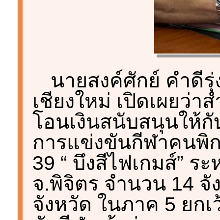
นายสงค์ศักย์ คำดีรุ
เชียงใหม่ เปิดเผยว่า
โอนเงินสนับสนุนให้กับ
การแข่งขันกีฬาคนพิกา
39 “ บึงสีไฟเกมส์” ระ
จ.พิจิตร จำนวน 14 จั
จังหวัด ในภาค 5 ยกเว้