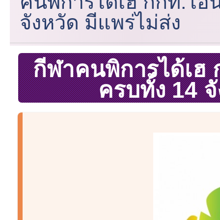
คนพิการได้เฮ กกท.โอนเ
จังหวัด มีแพร่ไม่ส่ง
กีฬาคนพิการได้เฮ 
ครบทั้ง 14 จั