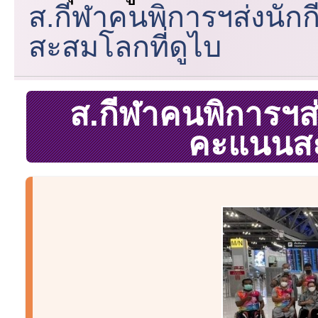
ส.กีฬาคนพิการฯส่งนักกี
สะสมโลกที่ดูไบ
ส.กีฬาคนพิการฯส่ง
คะแนนสะ