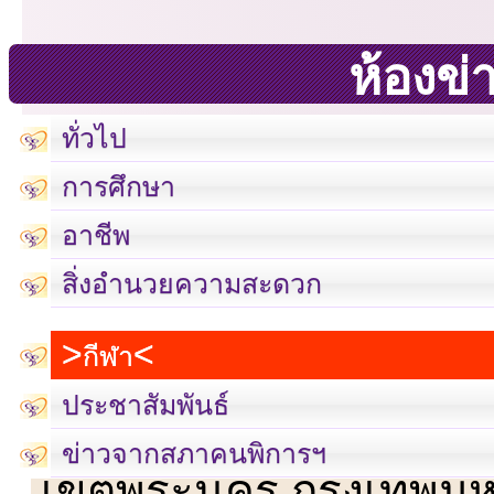
ห้องข่
ทั่วไป
การศึกษา
อาชีพ
สิ่งอำนวยความสะดวก
กีฬา
ประชาสัมพันธ์
เลขที่ 23 ชั้น 2 ถนนวิ
ข่าวจากสภาคนพิการฯ
เขตพระนคร กรุงเทพม