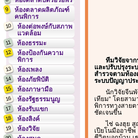
9
ห้องตลาดผลิตภัณฑ์
คนพิการ
10
ห้องต่อพงษ์กับสภาพ
แวดล้อม
11
ห้องธรรมะ
12
ห้องป้องกันความ
พิการ
ทีมวิจัยจา
และปรับปรุงระบบ
13
ห้องเพลง
สำรวจตามท้องถนน
14
ห้องภัยพิบัติ
ระบบปัญญาประด
15
ห้องภาษามือ
นักวิจัยจีน
16
เทียม” โดยสามา
ห้องรัฐธรรมนูญ
พิการทางสายตา
17
ห้องรับแขก
ชัดเจนขึ้น
18
ห้องลิงค์
ไช่ ฉงฮุย ส
19
ห้องวิจัย
เปียโนมืออาชีพ
ชีวิตนอกบ้าน เ