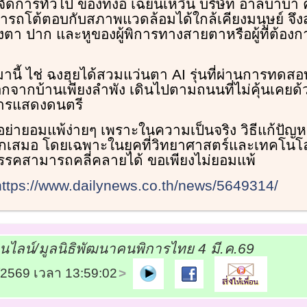
จัดการทั่วไป ของทงอี้ เฉียนเหวิน บริษัท อาลีบาบา
มารถโต้ตอบกับสภาพแวดล้อมได้ใกล้เคียงมนุษย์ จ
ดวงตา ปาก และหูของผู้พิการทางสายตาหรือผู้ที่ต้อ
มานี้ ไช่ ฉงฮุยได้สวมแว่นตา AI รุ่นที่ผ่านการทดสอ
อกจากบ้านเพียงลำพัง เดินไปตามถนนที่ไม่คุ้นเคยด
การแสดงดนตรี
อย่ายอมแพ้ง่ายๆ เพราะในความเป็นจริง วิธีแก้ปัญ
สมอ โดยเฉพาะในยุคที่วิทยาศาสตร์และเทคโนโล
สรรคสามารถคลี่คลายได้ ขอเพียงไม่ยอมแพ้
https://www.dailynews.co.th/news/5649314/
อนไลน์/มูลนิธิพัฒนาคนพิการไทย 4 มี.ค.69
3/2569 เวลา 13:59:02