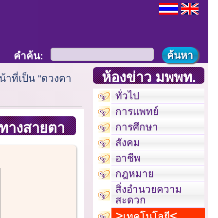
คำค้น:
ห้องข่าว มพพท.
้าที่เป็น “ดวงตา
ทั่วไป
การแพทย์
การทางสายตา
การศึกษา
สังคม
อาชีพ
กฎหมาย
สิ่งอำนวยความ
สะดวก
เทคโนโลยี