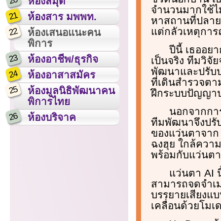
20
ห้องสมุด
จำนวนมากใช้ไม่
21
ห้องสาร มพพท.
หาสถานที่ปลาย
แต่กลัวเหตุการ
22
ห้องเสนอแนะคน
พิการ
ปีนี้ เธออย
23
ห้องอาชีพ/ธุรกิจ
เป็นจริง ทีมวิจ
พัฒนาและปรับปร
24
ห้องอาสาสมัคร
ที่เดินสำรวจตาม
25
ห้องมูลนิธิพัฒนาคน
ฝึกระบบปัญญาปร
พิการไทย
นอกจากการร
26
ห้องบริจาค
ทีมพัฒนาจึงปร
ของแว่นตาจาก 5
ฉงฮุย ใกล้ความ
พร้อมกับแว่นตาน
แว่นตา AI 
สามารถจดจำเมน
บรรยายเสียงแบบ
เคลื่อนด้วยโมเ