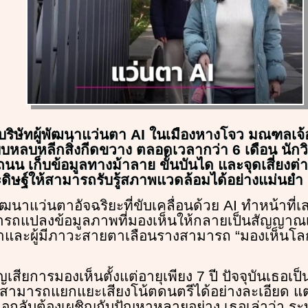
กบริษัทผู้พัฒนาแว่นตา AI ในเมืองหางโจว มณฑลเจ้
หลบหลีกสิ่งกีดขวาง ตลอดเวลากว่า 6 เดือน นักวิจั
 เก็บข้อมูลทางม้าลาย ขั้นบันได และจุดเสี่ยงต่างๆ
ิษฐ์ให้สามารถรับรู้สภาพแวดล้อมได้อย่างแม่นยำ
พัฒนาแว่นตาอัจฉริยะที่ขับเคลื่อนด้วย AI ทำหน้าที่
รถแปลงข้อมูลภาพที่มองเห็นให้กลายเป็นสัญญาณเสี
และผู้มีภาวะสายตาเลือนรางสามารถ “มองเห็นโลก”
ูญเสียการมองเห็นตั้งแต่อายุเพียง 7 ปี ปัจจุบันเธอเป็
 สามารถแยกแยะเสียงโน้ตดนตรีได้อย่างละเอียด แต่
ธอกลับต้องเผชิญกับปัญหาหลายอย่าง เธอเล่าว่า 