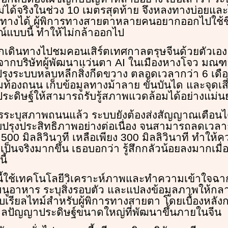
ได้จริงในช่วง 10 เมตรสุดท้าย จึงหลงทางบ่อยแล
ทางได้ ผู้พิการทางสายตาหลายคนอยากออกไปใช้ช
ณ์แบบนี้ ทำให้ไม่กล้าออกไป
ากเดินทางไปชมคอนเสิร์ตเทศกาลตรุษจีนด้วยตัวเอง เ
ัยจากบริษัทผู้พัฒนาแว่นตา AI ในเมืองหางโจว มณฑล
ุงระบบหลบหลีกสิ่งกีดขวาง ตลอดเวลากว่า 6 เดือน 
ท้องถนน เก็บข้อมูลทางม้าลาย ขั้นบันได และจุดเสี่ย
ะดิษฐ์ให้สามารถรับรู้สภาพแวดล้อมได้อย่างแม่น
ะบุสภาพถนนแล้ว ระบบยังต้องส่งสัญญาณเตือนได
ับปรุงประสิทธิภาพอย่างต่อเนื่อง จนสามารถลดเว
00 มิลลิวินาที เหลือเพียง 300 มิลลิวินาที ทำให้
เป็นจริงมากขึ้น เธอบอกว่า รู้สึกกลัวน้อยลงมากเม
ี้
นี้ใช้เทคโนโลยีวิเคราะห์ภาพและทำความเข้าใจฉ
ูอาหาร ระบุสิ่งรอบตัว และแปลงข้อมูลภาพให้กล
เรียลไทม์สำหรับผู้พิการทางสายตา โดยเบื้องหลั
ดลปัญญาประดิษฐ์ขนาดใหญ่ที่พัฒนาขึ้นภายในจีน