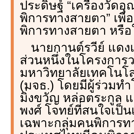
ประดิษฐ์ “เครื่องวัดอุ
พิการทางสายตา” เพื่
พิการทางสายตา หรือ
นายกานต์รวีย์ แดงเพ็
ส่วนหนึ่งในโครงการวม
มหาวิทยาลัยเทคโนโล
(มจธ.) โดยมีผู้ร่วม
มิ่งขวัญ หล่อตระกูล
พงศ์ โจทย์ที่สนใจเป็
เฉพาะกลุ่มคนพิการทา