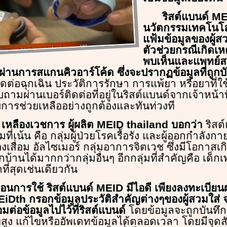
ริสต์แบนด์ MEI
นวัตกรรมเทคโนโลย
แฟ้มข้อมูลของผู้สวม
ตัวช่วยกรณีเกิดเหตุ
พบเห็นและแพทย์
ผ่านการสแกนคิวอาร์โค้ด ซึ่งจะปรากฏข้อมูลที่ถูกบั
ดต่อฉุกเฉิน ประวัติการรักษา การแพ้ยา หรือยาที่ใ
ผ่านเบอร์ติดต่อที่อยู่ในริสต์แบนด์จากเจ้าหน้าที่ เ
บการช่วยเหลืออย่างถูกต้องและทันท่วงที
์ เหลืองเวชการ ผู้ผลิต MEID thailand บอกว่า
ริสต์
ที่เน้น คือ กลุ่มผู้ป่วยโรคเรื้อรัง และผู้ออกกำลังกาย
องเสื่อม อัลไซเมอร์ กลุ่มอาการจิตเวช ซึ่งมีโอกาสเกิ
านได้มากกว่ากลุ่มอื่นๆ อีกกลุ่มที่สำคัญคือ เด็ก
ี่สุดเช่นเดียวกัน
ตอนการใช้ ริสต์แบนด์ MEID มีไอดี เพียงลงทะเบียน
iDth กรอกข้อมูลประวัติสำคัญต่างๆของผู้สวมใส่ 
่อมต่อข้อมูลไปไว้ที่ริสต์แบนด์
โดยข้อมูลจะถูกบันทึกบ
ูง แก้ไขหรืออัพเดทข้อมูลได้ตลอดเวลา โดยมีจุดสั