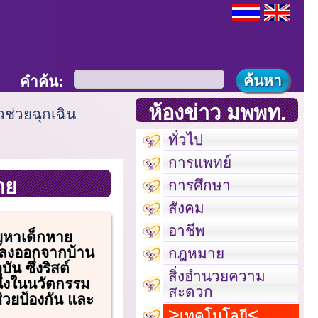
คำค้น:
ห้องข่าว มพพท.
ัวช่วยฉุกเฉิน
ทั่วไป
การแพทย์
าย
การศึกษา
สังคม
อาชีพ
หาเด็กหาย
ดหลงออกจากบ้าน
กฎหมาย
ัน ซึ่งริสต์
สิ่งอำนวยความ
นึ่งในนวัตกรรม
สะดวก
อช่วยป้องกัน และ
เทคโนโลยี