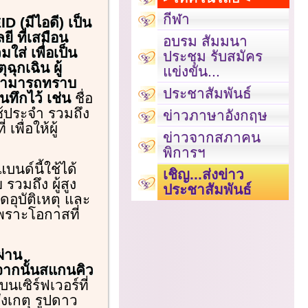
กีฬา
D (มีไอดี) เป็น
ี ที่เสมือน
อบรม สัมมนา
ใส่ เพื่อเป็น
ประชุม รับสมัคร
ฉุกเฉิน ผู้
แข่งขัน...
สามารถทราบ
ประชาสัมพันธ์
นทึกไว้ เช่น
ชื่อ
ช้ประจำ รวมถึง
ข่าวภาษาอังกฤษ
พื่อให้ผู้
ข่าวจากสภาคน
พิการฯ
แบนด์นี้ใช้ได้
เชิญ...ส่งข่าว
 รวมถึง ผู้สูง
ประชาสัมพันธ์
ดอุบัติเหตุ และ
เพราะโอกาสที่
ผ่าน
จากนั้นสแกนคิว
นเซิร์ฟเวอร์ที่
งเกตุ รูปดาว