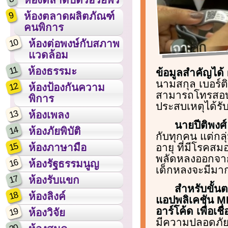
9
ห้องตลาดผลิตภัณฑ์
คนพิการ
10
ห้องต่อพงษ์กับสภาพ
แวดล้อม
11
ห้องธรรมะ
ข้อมูลสำคัญได้ 
นามสกุล เบอร์ติ
12
ห้องป้องกันความ
สามารถโทรสอบถาม
พิการ
ประสบเหตุได้รั
13
ห้องเพลง
นายปีติพงศ
14
ห้องภัยพิบัติ
กับทุกคน แต่กลุ่ม
15
อายุ ที่มีโรคสม
ห้องภาษามือ
พลัดหลงออกจากบ้
16
ห้องรัฐธรรมนูญ
เด็กหลงจะมีมากท
17
ห้องรับแขก
สำหรับขั้น
18
ห้องลิงค์
แอปพลิเคชัน ME
อาร์โค้ด เพื่อเชื
19
ห้องวิจัย
มีความปลอดภัยส