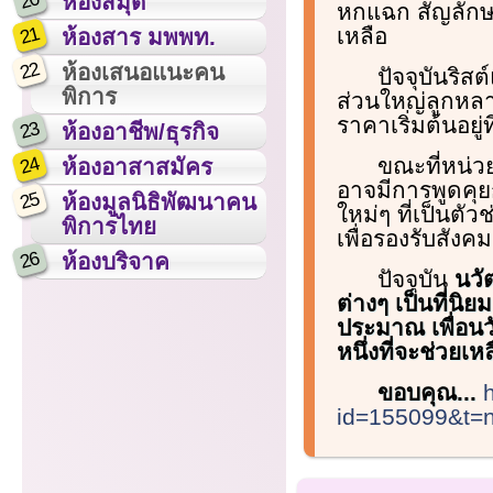
20
ห้องสมุด
หกแฉก สัญลักษณ
21
เหลือ
ห้องสาร มพพท.
22
ห้องเสนอแนะคน
ปัจจุบันริส
พิการ
ส่วนใหญ่ลูกหลา
ราคาเริ่มต้นอยู่
23
ห้องอาชีพ/ธุรกิจ
24
ขณะที่หน่ว
ห้องอาสาสมัคร
อาจมีการพูดคุย
25
ห้องมูลนิธิพัฒนาคน
ใหม่ๆ ที่เป็นตัว
พิการไทย
เพื่อรองรับสังคมผ
26
ห้องบริจาค
ปัจจุบัน
นวั
ต่างๆ เป็นที่น
ประมาณ เพื่อนว
หนึ่งที่จะช่วยเ
ขอบคุณ...
id=155099&t=