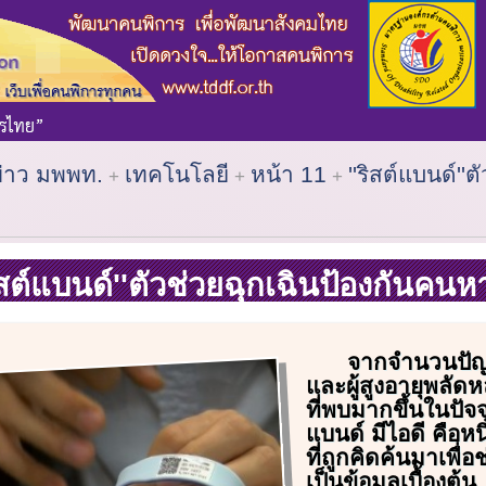
ข่าว มพพท.
เทคโนโลยี
หน้า 11
''ริสต์แบนด์''ต
ิสต์แบนด์''ตัวช่วยฉุกเฉินป้องกันคนห
จากจำนวนปัญ
และผู้สูงอายุพลั
ที่พบมากขึ้นในปัจจุบ
แบนด์ มีไอดี คือห
ที่ถูกคิดค้นมาเพื่
เป็นข้อมูลเบื้องต้น