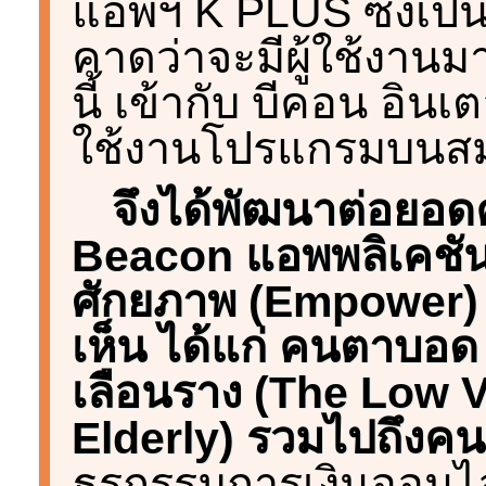
แอพฯ K PLUS ซึ่งเป็นโ
คาดว่าจะมีผู้ใช้งานม
นี้ เข้ากับ บีคอน อิน
ใช้งานโปรแกรมบนสม
จึงได้พัฒนาต่อยอด
Beacon แอพพลิเคชันแ
ศักยภาพ (Empower) ใ
เห็น ได้แก่ คนตาบอด 
เลือนราง (The Low Vi
Elderly) รวมไปถึงคนท
ธุรกรรมการเงินออนไ