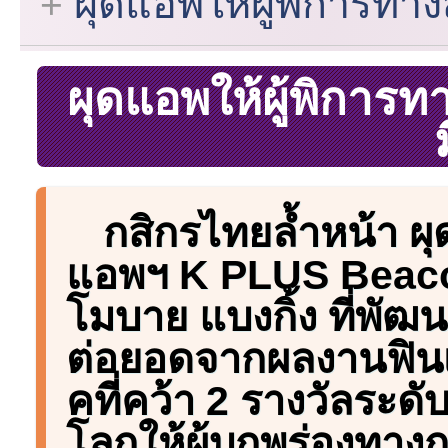
ผุดแอพให้ผู้พิการทา
ผุดแอพให้ผู้พิการ
กสิกรไทยล้ำหน้า ผุ
แอพฯ K PLUS Beac
โมบาย แบงกิ้ง ที่พัฒ
ต่อยอดจากผลงานฟิน
คที่คว้า 2 รางวัลระดั
โลกให้ผู้บกพร่องทาง