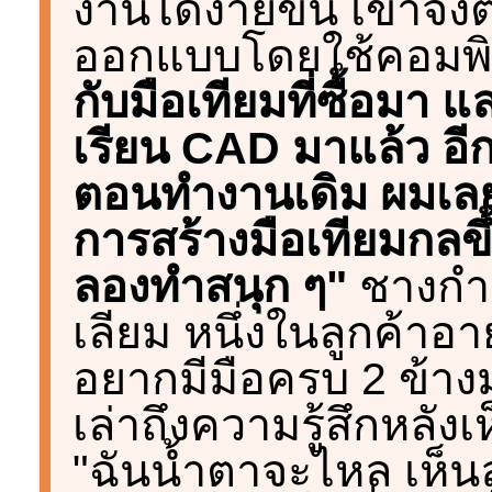
งานได้ง่ายขึ้น เขาจึ
ออกแบบโดยใช้คอมพิ
กับมือเทียมที่ซื้อมา แ
เรียน CAD มาแล้ว อี
ตอนทำงานเดิม ผมเลย
การสร้างมือเทียมกลขึ้
ลองทำสนุก ๆ"
ชางกำล
เลียม หนึ่งในลูกค้าอา
อยากมีมือครบ 2 ข้าง
เล่าถึงความรู้สึกหลัง
"ฉันน้ำตาจะไหล เห็นล