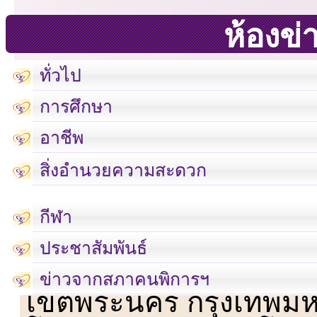
ห้องข่
ทั่วไป
การศึกษา
อาชีพ
สิ่งอำนวยความสะดวก
กีฬา
ประชาสัมพันธ์
เลขที่ 23 ชั้น 2 ถนนวิ
ข่าวจากสภาคนพิการฯ
เขตพระนคร กรุงเทพม