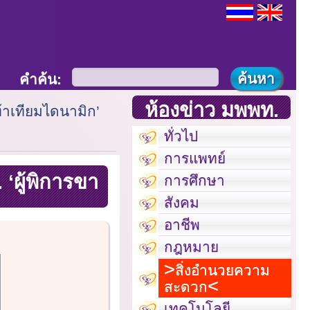
คำค้น:
ห้องข่าว มพพท.
ท้าเทียมไดนามิก’
ทั่วไป
การแพทย์
‘ผู้พิการขา
การศึกษา
สังคม
อาชีพ
กฎหมาย
สิ่งอำนวยความ
สะดวก
เทคโนโลยี