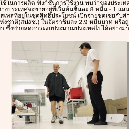
ที่ใช้ในการผลิต ฟังก์ชันการใช้งาน พบว่าของประเ
่างประเทศจะขายอยู่ที่เริ่มต้นชิ้นละ 8 หมื่น - 1 แส
สเพสที่อยู่ในชุดสิทธิประโยชน์ เบิกจ่ายชดเชยกับส
งชาติ(สปสช.) ในอัตราชิ้นละ 2.9 หมื่นบาท หรือถู
เท่า ซึ่งช่วยลดภาระงบประมาณประเทศไปได้อย่างม