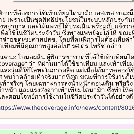
ิการที่ต้องการใช้เท้าเทียมไดนามิก เอสเพส ขณะนี
จ่าย เพราะเป็นชุดสิทธิประโยชน์ในระบบหลักประกัน
รงพยาบาล และให้แพทย์ได้ประเมิน พร้อมกับแจ้งว่า
พื่อใช้ในชีวิตประจำวัน ซึ่งทางแพทย์จะใส่ให้ ขณะท
กจ่ายชดเชยค่าสปสช. โดยที่คนพิการไม่ต้องเสียค่า
้าเทียมที่มีคุณภาพสูงต่อไป” รศ.ดร.ไพรัช กล่าว
ณฑนะ โกมลผลิน ผู้พิการขาขาดที่ได้ใช้เท้าเทียมไ
overage” ว่า ที่ผ่านมาได้ใช้ขาเทียม และเท้าเทียม
ม้ และรุ่นที่ใช้โลหะในการผลิต แต่เมื่อได้มาทดลองใช
 พบว่าคล้ายเท้าจริงมากที่สุด ขณะที่การใช้งานก็
เท้าจริงๆ โดยเฉพาะการลงน้ำหนักตอนเดิน หรือวิ่
ถึงน้ำหนัก และแรงส่งจากเท้าเทียมไดนามิก ซึ่งทำให้
และตอบโจทย์การใช้งานในชีวิตประจำวันได้อย่างดี
https://www.thecoverage.info/news/content/801