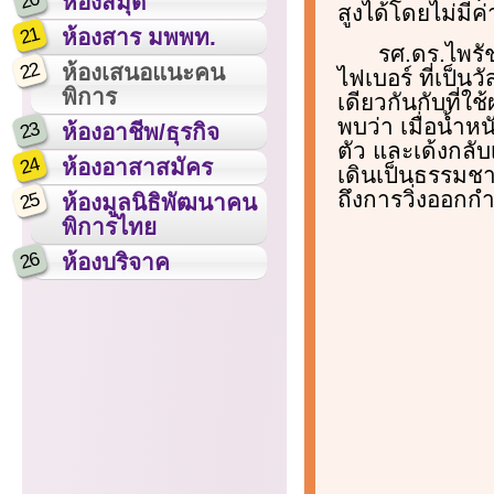
20
ห้องสมุด
สูงได้โดยไม่มีค่
21
ห้องสาร มพพท.
รศ.ดร.ไพรัช
22
ห้องเสนอแนะคน
ไฟเบอร์ ที่เป็น
พิการ
เดียวกันกับที่ใ
พบว่า เมื่อน้ำ
23
ห้องอาชีพ/ธุรกิจ
ตัว และเด้งกลั
24
ห้องอาสาสมัคร
เดินเป็นธรรมชา
ถึงการวิ่งออกก
25
ห้องมูลนิธิพัฒนาคน
พิการไทย
26
ห้องบริจาค