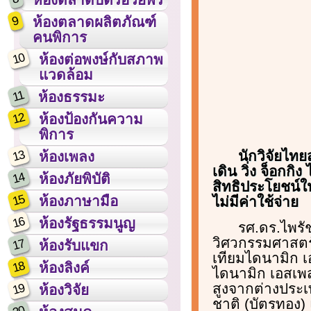
9
ห้องตลาดผลิตภัณฑ์
คนพิการ
10
ห้องต่อพงษ์กับสภาพ
แวดล้อม
11
ห้องธรรมะ
12
ห้องป้องกันความ
พิการ
13
นักวิจัยไท
ห้องเพลง
เดิน วิ่ง จ็อกก
14
ห้องภัยพิบัติ
สิทธิประโยชน์ใ
15
ห้องภาษามือ
ไม่มีค่าใช้จ่าย
16
ห้องรัฐธรรมนูญ
รศ.ดร.ไพรั
วิศวกรรมศาสตร์ 
17
ห้องรับแขก
เทียมไดนามิก เ
18
ห้องลิงค์
ไดนามิก เอสเพส
สูงจากต่างประเ
19
ห้องวิจัย
ชาติ (บัตรทอง) 