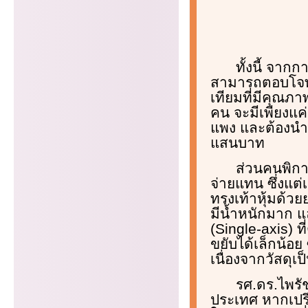
ทั้งนี้ จาก
สามารถตอบโจทย์
เทียมที่มีคุณภ
คน จะมีเพียงแค
แพง และต้องนำเ
แสนบาท
ส่วนคนพิการ
จ่ายแทน ซึ่งแต่เด
ทรงเท้าหุ้มด้ว
มีน้ำหนักมาก แล
(Single-axis) ที
ขยับได้เล็กน้อย 
เนื่องจากวัสดุเ
รศ.ดร.ไพรัช
ประเทศ หากเปรี