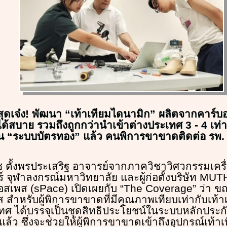
ยสุดเจ๋ง! พัฒนา “เท้าเทียมไดนามิก” ผลิตจากคาร์บ
ิง ได้สบาย รวมถึงถูกกว่านำเข้าต่างประเทศ 3 - 4 เท่า
น “ระบบบัตรทอง” แล้ว คนพิการขาขาดติดต่อ รพ. 
ช ตั้งพรประเสริฐ อาจารย์จากภาควิชาวิศวกรรมเคร
จุฬาลงกรณ์มหาวิทยาลัย และผู้ก่อตั้งบริษัท MUTHA
อสเพส (sPace) เปิดเผยกับ “The Coverage” ว่า ขณะ
 สำหรับผู้พิการขาขาดที่มีคุณภาพเทียบเท่ากับเท้
ทศ ได้บรรจุเป็นชุดสิทธิประโยชน์ในระบบหลักประก
แล้ว ซึ่งจะช่วยให้ผู้พิการขาขาดเข้าถึงอุปกรณ์เท้าเ