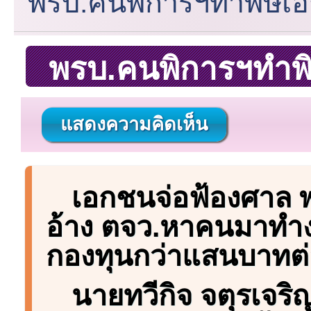
พรบ.คนพิการฯทำพิษเอก
พรบ.คนพิการฯทำพิษ
แสดงความคิดเห็น
เอกชนจ่อฟ้องศาล พ
อ้าง ตจว.หาคนมาทำงา
กองทุนกว่าแสนบาทต่
นายทวีกิจ จตุรเจร