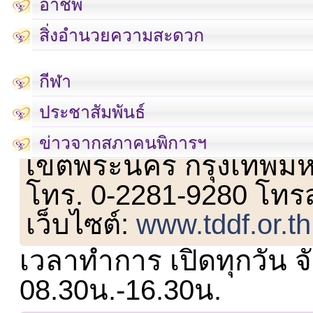
อาชีพ
สิ่งอำนวยความสะดวก
กีฬา
ประชาสัมพันธ์
เลขที่ 23 ชั้น 2 ถนนวิ
ข่าวจากสภาคนพิการฯ
เขตพระนคร กรุงเทพม
โทร. 0-2281-9280 โทร
เว็บไซต์:
www.tddf.or.th
เวลาทำการ เปิดทุกวัน จั
08.30น.-16.30น.