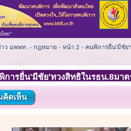
ข่าว มพพท.
กฎหมาย
หน้า 2
คนพิการยื่น'มีชัย
ิการยื่น'มีชัย'ทวงสิทธิในรธน.8มาต
คิดเห็น