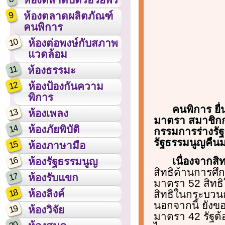
9
ห้องตลาดผลิตภัณฑ์
คนพิการ
10
ห้องต่อพงษ์กับสภาพ
แวดล้อม
11
ห้องธรรมะ
12
ห้องป้องกันความ
พิการ
คนพิการ ยื
13
ห้องเพลง
มาตรา สมาชิกกลุ
14
ห้องภัยพิบัติ
กรรมการร่างรัฐ
รัฐธรรมนูญคืน
15
ห้องภาษามือ
16
เนื่องจากส
ห้องรัฐธรรมนูญ
สิทธิด้านการศ
17
ห้องรับแขก
มาตรา 52 สิทธ
18
ห้องลิงค์
สิทธิในกระบวนก
นอกจากนี้ ยังข
19
ห้องวิจัย
มาตรา 42 รัฐต