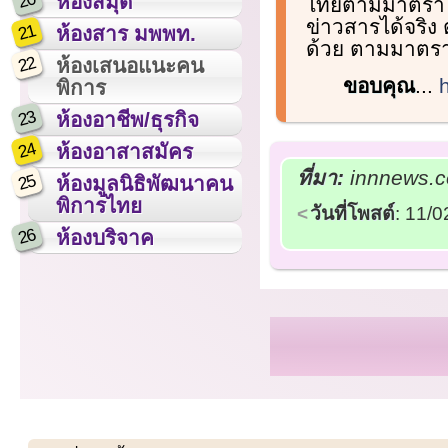
20
ห้องสมุด
ไทยตามมาตรา 49
ข่าวสารได้จริง
21
ห้องสาร มพพท.
ด้วย ตามมาตร
22
ห้องเสนอแนะคน
ขอบคุณ
...
พิการ
23
ห้องอาชีพ/ธุรกิจ
24
ห้องอาสาสมัคร
ที่มา:
innnews.co
25
ห้องมูลนิธิพัฒนาคน
พิการไทย
วันที่โพสต์
: 11/
26
ห้องบริจาค