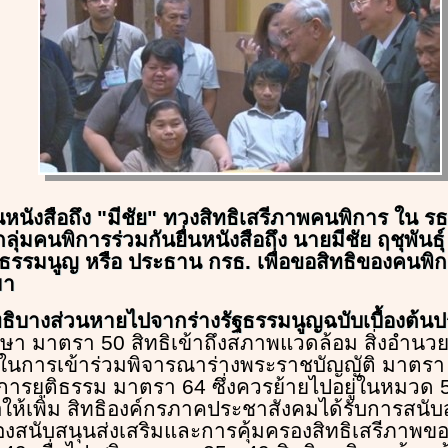
่นหนังสือถึง "มีชัย" ทวงสิทธิเสรีภาพคนพิการ ใน 
่มคนพิการร่วมกันยื่นหนังสือถึง นายมีชัย ฤชุพันธ
ธรรมนูญ หรือ ประธาน กรธ. เพื่อขอสิทธิของคนพิ
มา
ิทธิบางส่วนหายไปจากร่างรัฐธรรมนูญฉบับเบื้องต้น
ึกษา มาตรา 50 สิทธิเข้าถึงสภาพแวดล้อม สิ่งอำ
ิในการเข้าร่วมพิจารณาร่างพระราชบัญญัติ มาตรา
ารยุติธรรม มาตรา 64 ซึ่งควรย้ายไปอยู่ในหมวด 5 
อให้เพิ่ม สิทธิองค์กรภาคประชาสังคมได้รับการสนั
้องสนับสนุนส่งเสริมและการคุ้มครองสิทธิเสรีภาพ