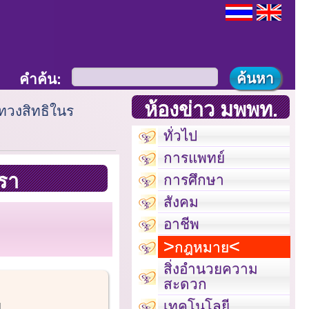
คำค้น:
ห้องข่าว มพพท.
'ทวงสิทธิในร
ทั่วไป
การแพทย์
รา
การศึกษา
สังคม
อาชีพ
กฎหมาย
สิ่งอำนวยความ
สะดวก
เทคโนโลยี