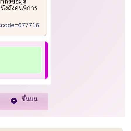
าถึงข้อมูล
นึงถึงคนพิการ
wscode=677716
ขึ้นบน