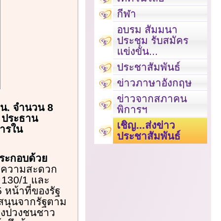
กีฬา
อบรม สัมมนา
ประชุม รับสมัคร
แข่งขัน...
ประชาสัมพันธ์
ข่าวภาษาอังกฤษ
ข่าวจากสภาคน
รธน. จำนวน 8
พิการฯ
ุ์ ประธาน
เชิญ...ส่งข่าว
การใน
ประชาสัมพันธ์
ประกอบด้วย
นวยความสะดวก
 130/1 และ
หน้าที่ของรัฐ
บสนุนจากรัฐตาม
ของปวงชนชาว