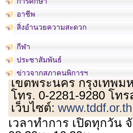
การศึกษา
อาชีพ
สิ่งอำนวยความสะดวก
กีฬา
ประชาสัมพันธ์
เลขที่ 23 ชั้น 2 ถนนวิ
ข่าวจากสภาคนพิการฯ
เขตพระนคร กรุงเทพม
โทร. 0-2281-9280 โทร
เว็บไซต์:
www.tddf.or.th
เวลาทำการ เปิดทุกวัน จั