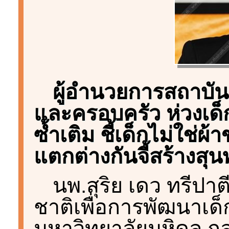
ผู้อำนวยการสถาบัน
และครอบครัว ห่วงเด็ก
ซ้ำเติม ชี้เด็กไม่ใช่ผ
แตกต่างกันจี้สร้างส
นพ.สุริย เดว ทรีปา
ชาติเพื่อการพัฒนาเด
มหาวิทยาลัยมหิดล กล่