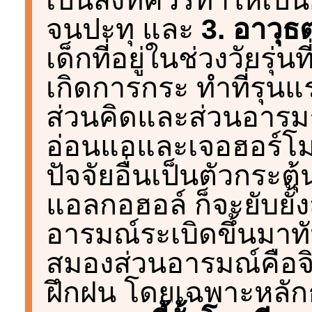
จนปะทุ และ
3. อาวุธต
เด็กที่อยู่ในช่วงวัยรุ่
เกิดการกระ ทำที่รุนแ
ส่วนคิดและส่วนอารม
อ่อนแอและเจอฮอร์โมนท
ปัจจัยอื่นเป็นตัวกระตุ
แอลกอฮอล์ ก็จะยับยั
อารมณ์ระเบิดขึ้นมาทันที
สมองส่วนอารมณ์คือจิ
ฝึกฝน โดยเฉพาะหลักธ