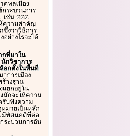
าคพลเมือง
ใช้กระบวนการ
. เช่น สสส.
ให้ความสำคัญ
ึ้งว่าวิธีการ
ลงอย่างไรจะได้
ากที่มาใน
ิ นักวิชาการ
กตั้งในพื้นที่
ฒนาการเมือง
อสร้างฐาน
แยกอยู่ใน
องมักจะให้ความ
ิดรับฟังความ
กฎหมายเป็นหลัก
ีทัศนคติที่ต่อ
่อกระบวนการอัน