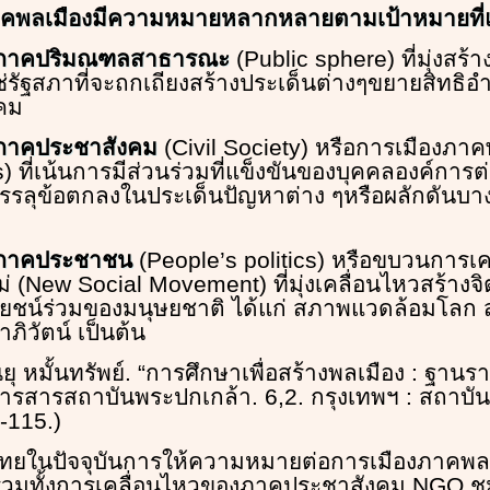
าคพลเมืองมีความหมายหลากหลายตามเป้าหมายที่แ
องภาคปริมณฑลสาธารณะ
(Public sphere) ที่มุ่งสร้าง
ช่รัฐสภาที่จะถกเถียงสร้างประเด็นต่างๆขยายสิทธิอำ
งคม
งภาคประชาสังคม
(Civil Society) หรือการเมืองภาค
cs) ที่เน้นการมีส่วนร่วมที่แข็งขันของบุคคลองค์การต่
รลุข้อตกลงในประเด็นปัญหาต่าง ๆหรือผลักดันบาง
งภาคประชาชน
(People’s politics) หรือขบวนการเ
่ (New Social Movement) ที่มุ่งเคลื่อนไหวสร้างจ
ยชน์ร่วมของมนุษยชาติ ได้แก่ สภาพแวดล้อมโลก
ิวัตน์ เป็นต้น
ัณยุ หมั้นทรัพย์. “การศึกษาเพื่อสร้างพลเมือง : ฐา
ารสารสถาบันพระปกเกล้า. 6,2. กรุงเทพฯ : สถาบั
-115.)
ยในปัจจุบันการให้ความหมายต่อการเมืองภาคพลเม
รวมทั้งการเคลื่อนไหวของภาคประชาสังคม NGO ชุม