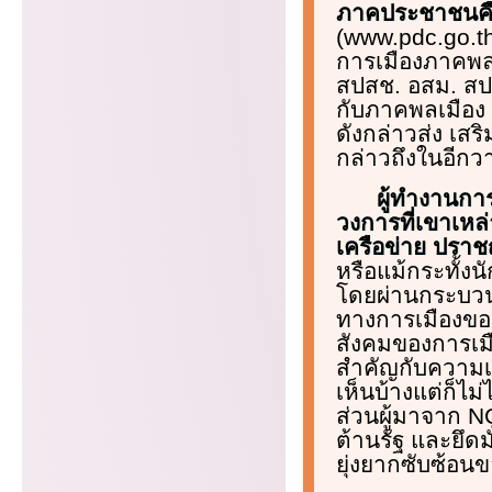
ภาคประชาชนค
(www.pdc.go.th
การเมืองภาคพลเ
สปสช. อสม. สป
กับภาคพลเมือง 
ดังกล่าวส่ง เส
กล่าวถึงในอีกว
ผู้ทำงานกา
วงการที่เขาเหล่
เครือข่าย ปราชญ
หรือแม้กระทั้ง
โดยผ่านกระบวนกา
ทางการเมืองขอ
สังคมของการเมื
สำคัญกับความเห
เห็นบ้างแต่ก็ไ
ส่วนผู้มาจาก NG
ต้านรัฐ และยึด
ยุ่งยากซับซ้