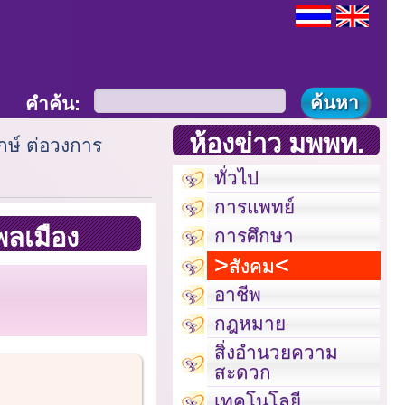
คำค้น:
ห้องข่าว มพพท.
กษ์ ต่อวงการ
ทั่วไป
การแพทย์
พลเมือง
การศึกษา
สังคม
อาชีพ
กฎหมาย
สิ่งอำนวยความ
สะดวก
เทคโนโลยี