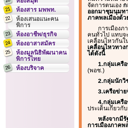
20
ห้องสมุด
จัดการตนเอง
ก
21
ห้องสาร มพพท.
ออกมาชุมนุมทางก
ภาคพลเมืองด้ว
22
ห้องเสนอแนะคน
พิการ
การเมืองภา
23
ห้องอาชีพ/ธุรกิจ
คนทั่วไป แทบจะ
เคลื่อนไหวกันใน
24
ห้องอาสาสมัคร
เคลื่อนไหวทาง
25
ห้องมูลนิธิพัฒนาคน
ได้ดังนี้
พิการไทย
1.กลุ่มเคร
26
ห้องบริจาค
(พอช.)
2.กลุ่มนักว
3.เครือข่าย
4.กลุ่มเคร
ประเด็นเกี่ยวก
หลังจากมีร
การเมืองภาคพลเ