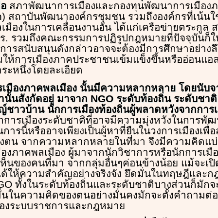
ือ
สภาพัฒนาการเมืองและกองทุนพัฒนาการเมืองภ
) สถาบันพัฒนาองค์กรชุมชน รวมถึงองค์กรที่เน้น
มืองในการเคลื่อนงานอัน ได้แก่เครือข่ายตระกูล ส
ร. รวมถึงคณะกรรมการปฏิรูปกฎหมายที่ปัจจุบันก็
การสนับสนุนดังกล่าวอาจจะต้องมีการศึกษาอย่างลึกซ
ริมให้การเมืองภาคประชาชนเข้มแข็งขึ้นหรืออ่อนแอ
าระหนึ่งโดยละเอียด
รเมืองภาคพลเมือง นั้นมีความหลากหลาย โดยนับจ
านั้นสังกัดอยู่ มาจาก NGO ระดับท้องถิ่น ระดับชาต
์ชาวบ้าน นักการเมืองท้องถิ่นผู้พลาดหวังจากการเลือ
นักการเมืองระดับชาติที่อาจมีความมุ่งหวังในการพั
รนี้หรืออาจเพียงเป็นผู้หาที่ยืนในวงการเมืองเพื่
งตน จากความหลากหลายในที่มา จึงมีความคิดแบ่ง
องภาคพลเมือง ผู้มาจากนักวิชาการหรือนักการเมื
็นของคนที่มา จากกลุ่มอื่นๆค่อนข้างน้อย แม้จะเป
ม่ได้ให้ความสำคัญอย่างจริงจัง ยึดมั่นในทฤษฎีและ
O ทั้งในระดับท้องถิ่นและระดับชาติบางส่วนก็มักจะม
มั่นในความคิดของตนอย่างมั่นคงมักจะตั้งคำถามต
อนของระบบราชการและกฎหมาย