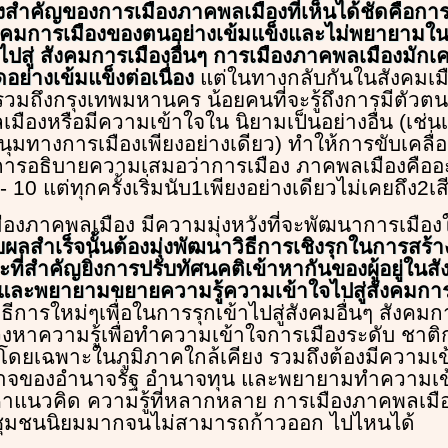
างสำคัญของการเมืองภาคพลเมืองที่เห็นได้ชัดคือการ
คมการเมืองของตนอย่างเข้มแข็งและไม่พยายามใ
ู่ สังคมการเมืองอื่นๆ การเมืองภาคพลเมืองมักเ
อย่างเข้มแข็งต่อเนื่อง
แต่ในทางกลับกันในสังคมเมือ
รวมถึงกรุงเทพมหานคร น้อยคนที่จะรู้ถึงการมีตัวตน
ืองหรือมีความเข้าใจใน นิยามเป็นอย่างอื่น (เช่นเ
มนุมทางการเมืองเพียงอย่างเดียว) ทำให้การขับเคล
กการอธิบายความเสมอว่าการเมือง ภาคพลเมืองคืออะ
10 แต่ทุกครั้งเริ่มนับ1เพียงอย่างเดียวไม่เคยถึง2เส
ืองภาคพลเมือง มีความมุ่งหวังที่จะพัฒนาการเมือง
ลสำเร็จนั้นต้องมุ่งพัฒนาวิธีการเชิงรุกในการสร้า
ี่สำคัญยิ่งการปรับทัศนคติเข้าหากันของผู้อยู่ในส
ละพยายามขยายความรู้ความเข้าใจไปสู่สังคมการเม
ิธีการใหม่ๆเพื่อในการรุกเข้าไปสู่สังคมอื่นๆ สังคม
งหาความรู้เพื่อทำความเข้าใจการเมืองระดับ ชาติ
โดยเฉพาะในภูมิภาคใกล้เคียง รวมถึงต้องมีความเ
ำนาจของอำนาจรัฐ อำนาจทุน และพยายามทำความเ
าแนวคิด ความรู้ที่หลากหลาย การเมืองภาคพลเมือ
ุมชนนิยมมากจนไม่สามารถก้าวออก ไปไหนได้