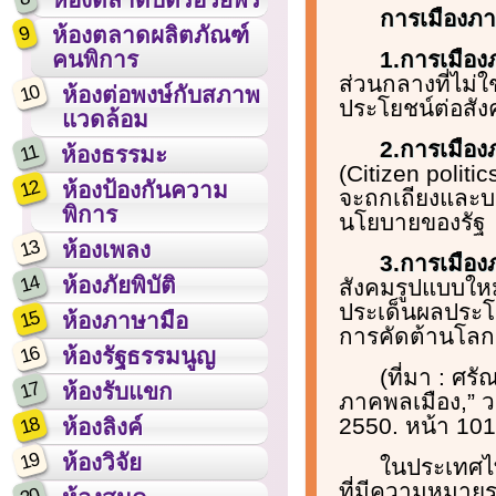
การเมืองภ
9
ห้องตลาดผลิตภัณฑ์
1.การเมื
คนพิการ
ส่วนกลางที่ไม่ใ
10
ห้องต่อพงษ์กับสภาพ
ประโยชน์ต่อสั
แวดล้อม
2.การเมือ
11
ห้องธรรมะ
(Citizen politi
12
ห้องป้องกันความ
จะถกเถียงและบร
พิการ
นโยบายของรัฐ
13
ห้องเพลง
3.การเมือ
14
ห้องภัยพิบัติ
สังคมรูปแบบใหม
ประเด็นผลประโ
15
ห้องภาษามือ
การคัดต้านโลกาภ
16
ห้องรัฐธรรมนูญ
(ที่มา : ศร
17
ห้องรับแขก
ภาคพลเมือง,” ว
18
2550. หน้า 101
ห้องลิงค์
19
ห้องวิจัย
ในประเทศไท
ที่มีความหมาย