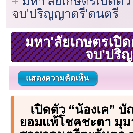
มหา'ลัยเกษตรเปิดตัว
จบ'ปริญญาตรี'ดนตรี
มหา'ลัยเกษตรเปิด
จบ'ปริญ
แสดงความคิดเห็น
เปิดตัว “น้องเค” บ
ยอมแพ้โชคชะตา มุม